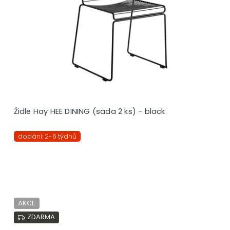
Židle Hay HEE DINING (sada 2 ks) - black
dodání: 2-6 týdnů
AKCE
ZDARMA