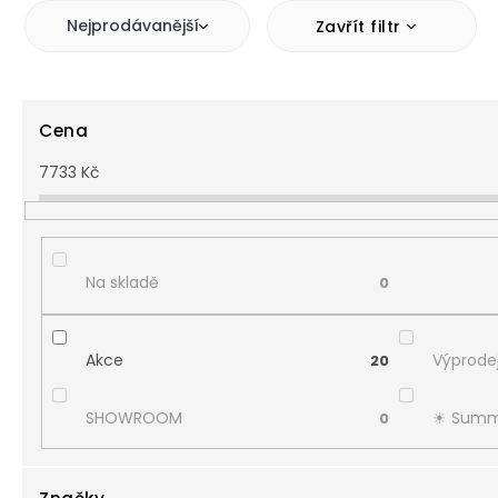
Nejprodávanější
Zavřít filtr
Cena
7733
Kč
Na skladě
0
Akce
Výprodej
20
SHOWROOM
☀︎ Summ
0