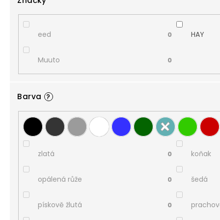
Značky
eed
HAY
0
Muuto
0
Barva
?
zlatá
koňak
0
opálená růže
šedá
0
pískově žlutá
prachov
0