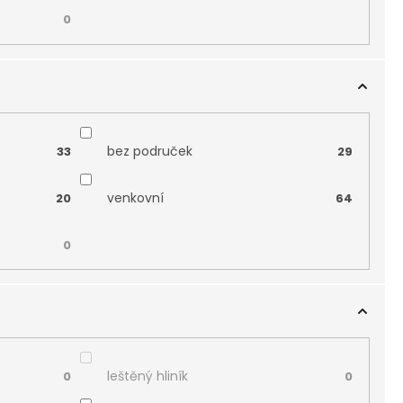
0
bez područek
33
29
venkovní
20
64
0
leštěný hliník
0
0