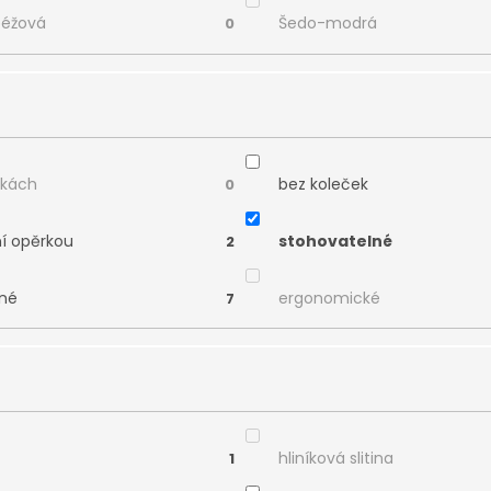
béžová
Šedo-modrá
0
čkách
bez koleček
0
ní opěrkou
stohovatelné
2
né
ergonomické
7
hliníková slitina
1