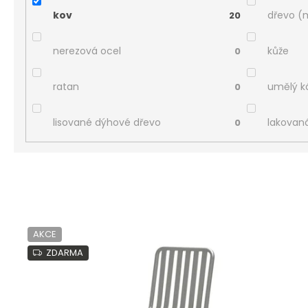
kov
dřevo (
20
nerezová ocel
kůže
0
ratan
umělý 
0
lisované dýhové dřevo
lakovan
0
V
ý
AKCE
p
ZDARMA
i
s
p