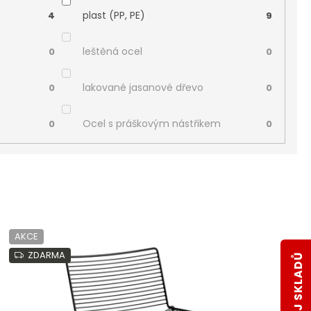
plast (PP, PE)
4
9
leštěná ocel
0
0
lakované jasanové dřevo
0
0
Ocel s práškovým nástřikem
0
0
AKCE
ZDARMA