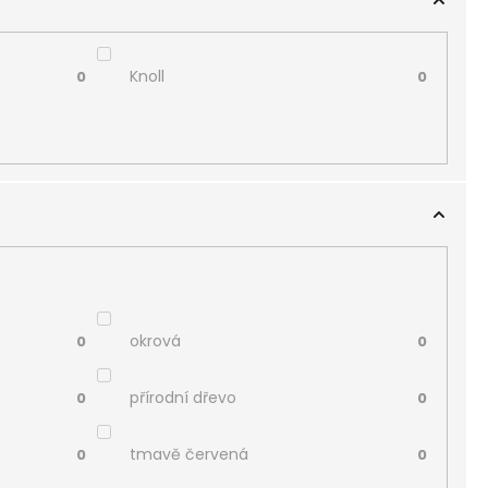
Knoll
0
0
okrová
0
0
přírodní dřevo
0
0
tmavě červená
0
0