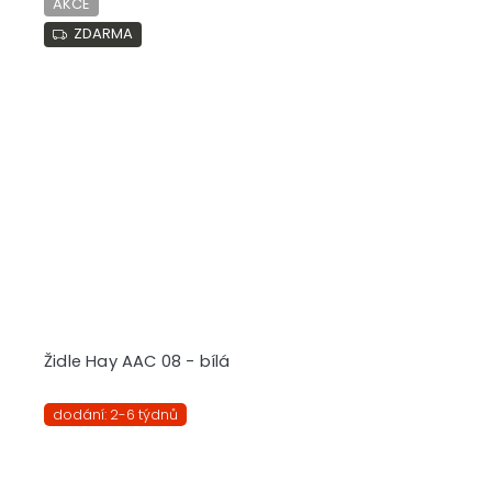
AKCE
ZDARMA
Židle Hay AAC 08 - bílá
dodání: 2-6 týdnů