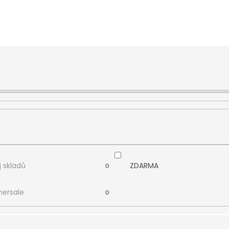
 skladů
ZDARMA
0
ersale
0