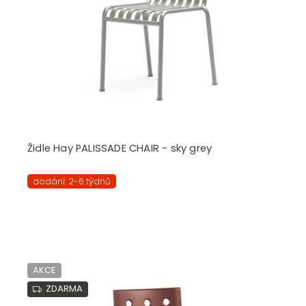
r
o
d
u
k
t
ů
Židle Hay PALISSADE CHAIR - sky grey
dodání: 2-6 týdnů
AKCE
ZDARMA