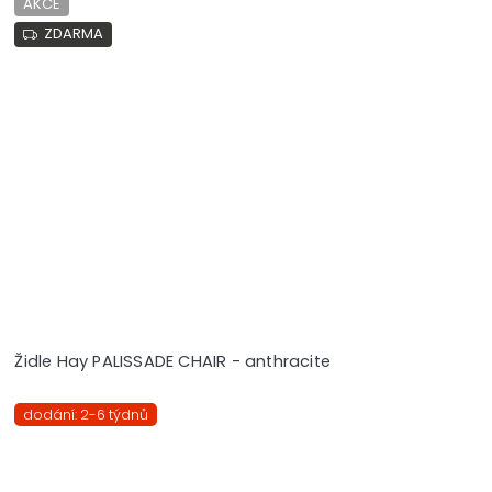
AKCE
ZDARMA
Židle Hay PALISSADE CHAIR - anthracite
dodání: 2-6 týdnů