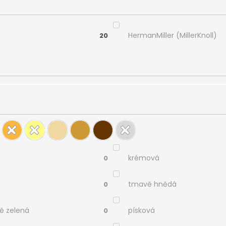
HermanMiller (MillerKnoll)
20
krémová
0
tmavě hnědá
0
ě zelená
písková
0