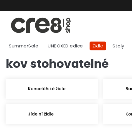
Přejít
na
obsah
SummerSale
UNBOXED edice
Židle
Stoly
kov stohovatelné
Kancelářské židle
Ba
Jídelní židle
Ko