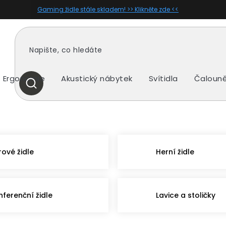
Gaming židle stále skladem! >> Klikněte zde <<
Ergonomie
Akustický nábytek
Svítidla
Čalouně
HLEDAT
rové židle
Herní židle
nferenční židle
Lavice a stoličky