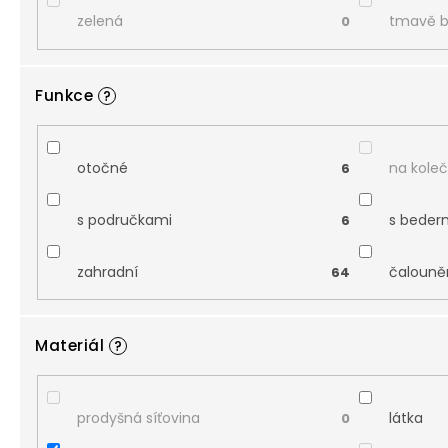
zelená
tmavě 
0
Funkce
?
otočné
na kole
6
s područkami
s beder
6
zahradní
čalouně
64
Materiál
?
prodyšná síťovina
látka
0