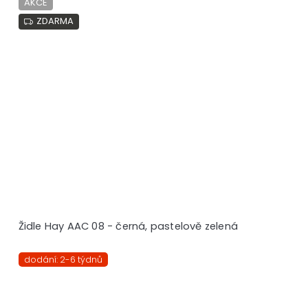
AKCE
ZDARMA
Židle Hay AAC 08 - černá, pastelově zelená
dodání: 2-6 týdnů