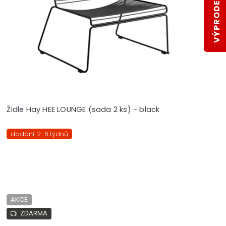
VÝPRODEJ SKLADŮ
Židle Hay HEE LOUNGE (sada 2 ks) - black
dodání: 2-6 týdnů
AKCE
ZDARMA