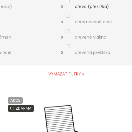
masiv)
dřevo (překližka)
0
chromovaná ocel
0
kámen
dřevěné vlákno
0
á ocel
dřevěná překližka
0
VYMAZAT FILTRY
AKCE
ZDARMA