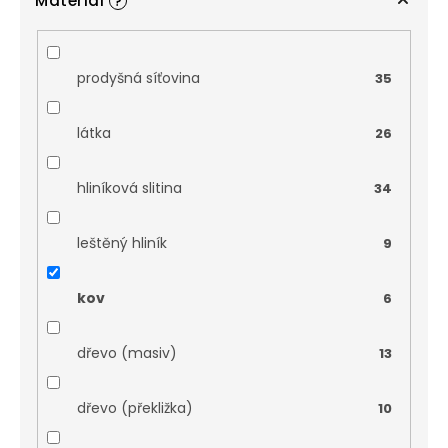
Materiál
?
prodyšná síťovina
35
látka
26
hliníková slitina
34
leštěný hliník
9
kov
6
dřevo (masiv)
13
dřevo (překližka)
10