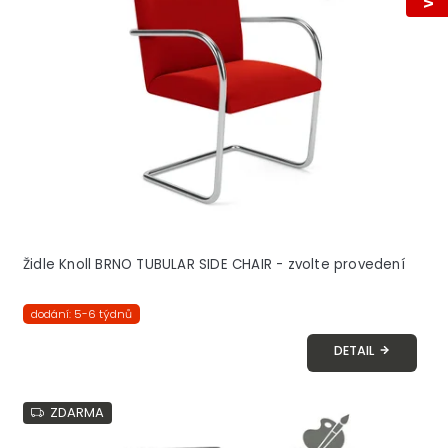
s
p
r
o
d
u
k
t
ů
Židle Knoll BRNO TUBULAR SIDE CHAIR - zvolte provedení
dodání: 5-6 týdnů
DETAIL
ZDARMA