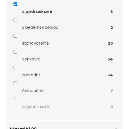
s područkami
6
s bederní opěrkou
2
stohovatelné
20
venkovní
64
zahradní
64
čalouněné
7
ergonomické
0