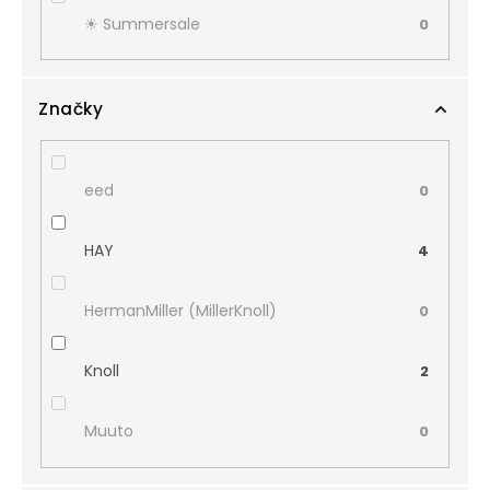
☀︎ Summersale
0
Značky
eed
0
HAY
4
HermanMiller (MillerKnoll)
0
Knoll
2
Muuto
0