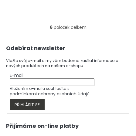
6
položek celkem
O
v
l
Z
á
Odebírat newsletter
á
d
p
a
a
Vložte svůj e-mail a my vám budeme zasílat informace o
c
nových produktech na našem e-shopu.
t
í
í
E-mail
p
r
v
Vložením e-mailu souhlasíte s
k
podmínkami ochrany osobních údajů
y
v
PŘIHLÁSIT SE
ý
p
i
Přijímáme on-line platby
s
u