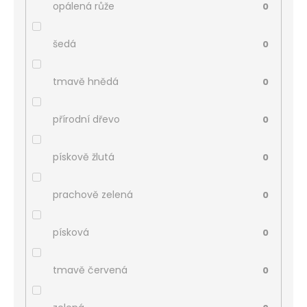
opálená růže
0
šedá
0
tmavě hnědá
0
přírodní dřevo
0
pískově žlutá
0
prachově zelená
0
písková
0
tmavě červená
0