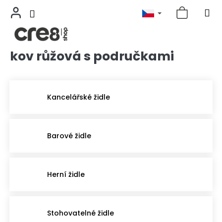
kov růžová s područkami
Přejít
na
obsah
Kancelářské židle
Barové židle
Herní židle
Stohovatelné židle