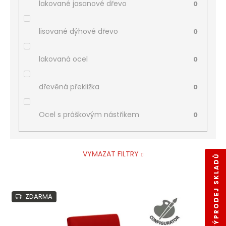
lakované jasanové dřevo
0
lisované dýhové dřevo
0
lakovaná ocel
0
dřevěná překližka
0
Ocel s práškovým nástřikem
0
VYMAZAT FILTRY
VÝPRODEJ SKLADŮ
V
ZDARMA
ý
p
i