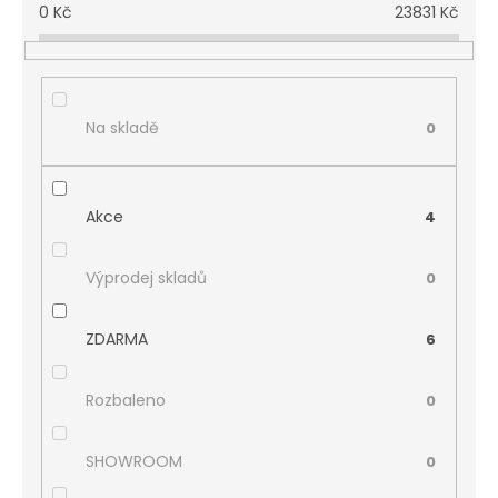
0
Kč
23831
Kč
Na skladě
0
Akce
4
Výprodej skladů
0
ZDARMA
6
Rozbaleno
0
SHOWROOM
0