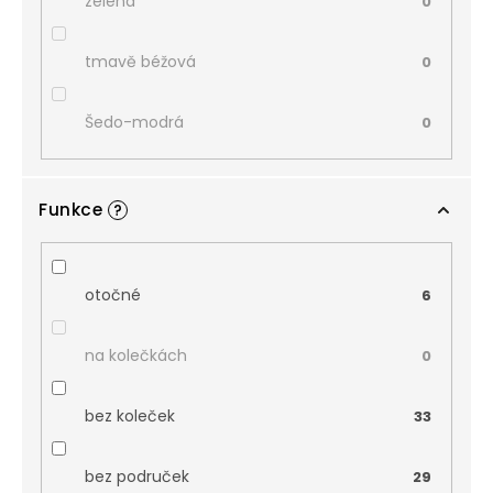
zelená
0
tmavě béžová
0
Šedo-modrá
0
Funkce
?
otočné
6
na kolečkách
0
bez koleček
33
bez područek
29