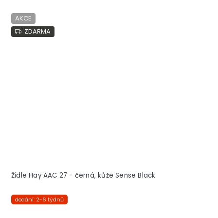
AKCE
ZDARMA
Židle Hay AAC 27 - černá, kůže Sense Black
dodání: 2-6 týdnů