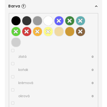
Barva
?
zlatá
0
koňak
0
krémová
0
okrová
0