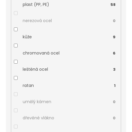
plast (PP, PE)
58
nerezová ocel
0
kůže
9
chromovaná ocel
6
leštěná ocel
3
ratan
1
umělý kámen
0
dřevěné vlákno
0