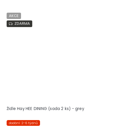
AKCE
ZDARMA
Židle Hay HEE DINING (sada 2 ks) - grey
dodání: 2-6 týdnů