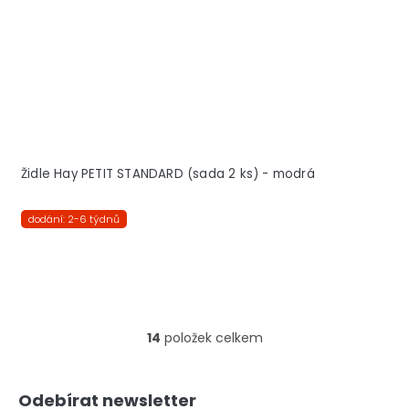
Židle Hay PETIT STANDARD (sada 2 ks) - modrá
dodání: 2-6 týdnů
14
položek celkem
O
v
l
Z
á
Odebírat newsletter
á