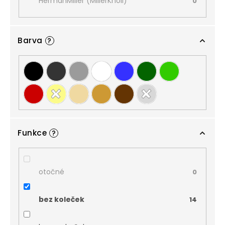
HermanMiller (MillerKnoll)
0
Barva
?
Funkce
?
otočné
0
bez koleček
14