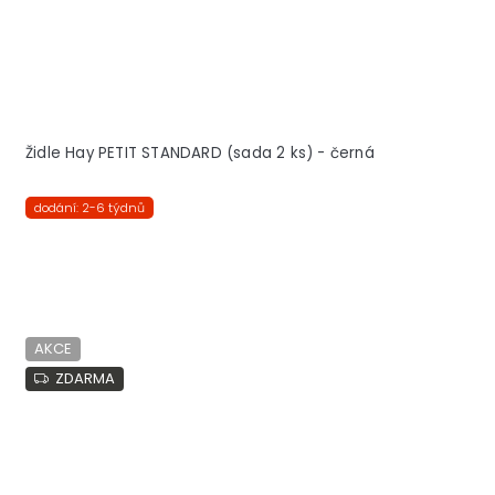
Židle Hay PETIT STANDARD (sada 2 ks) - černá
dodání: 2-6 týdnů
AKCE
ZDARMA