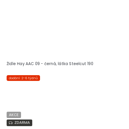
Židle Hay AAC 09 - černá, látka Steelcut 190
dodání: 2-6 týdnů
AKCE
ZDARMA