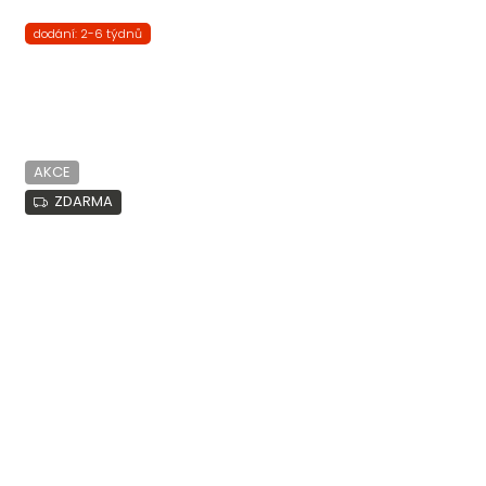
dodání: 2-6 týdnů
AKCE
ZDARMA