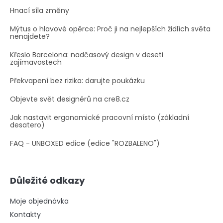
Hnací síla změny
Mýtus o hlavové opěrce: Proč ji na nejlepších židlích světa
nenajdete?
Křeslo Barcelona: nadčasový design v deseti
zajímavostech
Překvapení bez rizika: darujte poukázku
Objevte svět designérů na cre8.cz
Jak nastavit ergonomické pracovní místo (základní
desatero)
FAQ - UNBOXED edice (edice "ROZBALENO")
Důležité odkazy
Moje objednávka
Kontakty