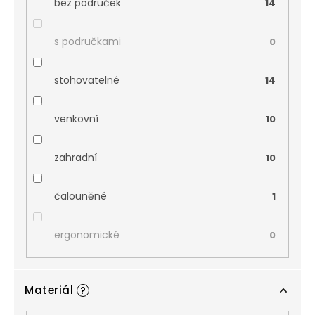
bez područek
14
s područkami
0
stohovatelné
14
venkovní
10
zahradní
10
čalouněné
1
ergonomické
0
Materiál
?