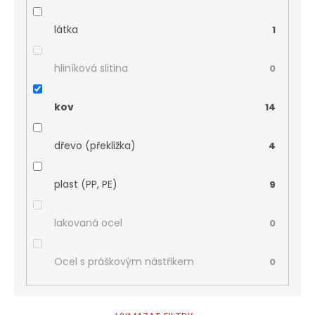
látka
1
hliníková slitina
0
kov
14
dřevo (překližka)
4
plast (PP, PE)
9
lakovaná ocel
0
Ocel s práškovým nástřikem
0