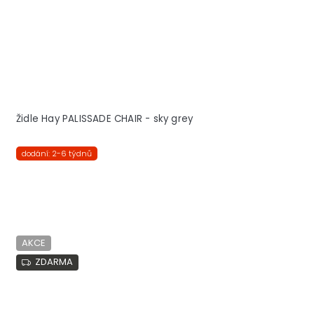
Židle Hay PALISSADE CHAIR - sky grey
dodání: 2-6 týdnů
AKCE
ZDARMA