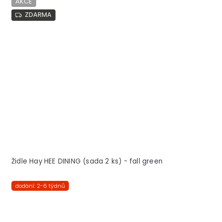
AKCE
ZDARMA
Židle Hay HEE DINING (sada 2 ks) - fall green
dodání: 2-6 týdnů