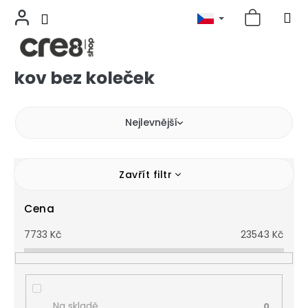
kov bez koleček
Přejít
na
obsah
Nejlevnější
Zavřít filtr
Cena
7733
Kč
23543
Kč
Na skladě
0