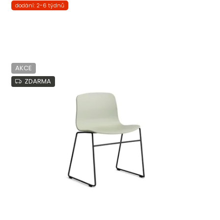
dodání: 2-6 týdnů
AKCE
ZDARMA