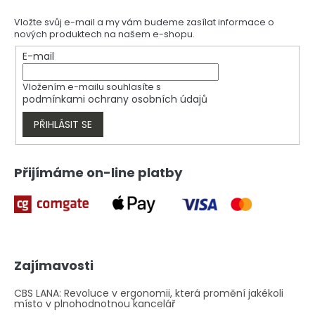
d
p
a
a
Vložte svůj e-mail a my vám budeme zasílat informace o
c
nových produktech na našem e-shopu.
t
í
í
E-mail
p
r
v
Vložením e-mailu souhlasíte s
k
podmínkami ochrany osobních údajů
y
v
PŘIHLÁSIT SE
ý
p
i
Přijímáme on-line platby
s
u
Zajímavosti
CBS LANA: Revoluce v ergonomii, která promění jakékoli
místo v plnohodnotnou kancelář