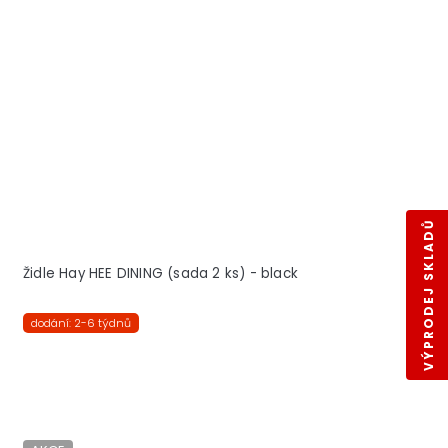
VÝPRODEJ SKLADŮ
Židle Hay HEE DINING (sada 2 ks) - black
dodání: 2-6 týdnů