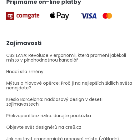
Přijímáme on-line platby
s
u
Zajímavosti
CBS LANA: Revoluce v ergonomii, která promění jakékoli
místo v plnohodnotnou kancelář
Hnací síla změny
Mýtus o hlavové opěrce: Proč ji na nejlepších židlích světa
nenajdete?
Křeslo Barcelona: nadčasový design v deseti
zajímavostech
Překvapení bez rizika: darujte poukázku
Objevte svět designérů na cre8.cz
Jak nastavit ergonomické pracovní místo (základní