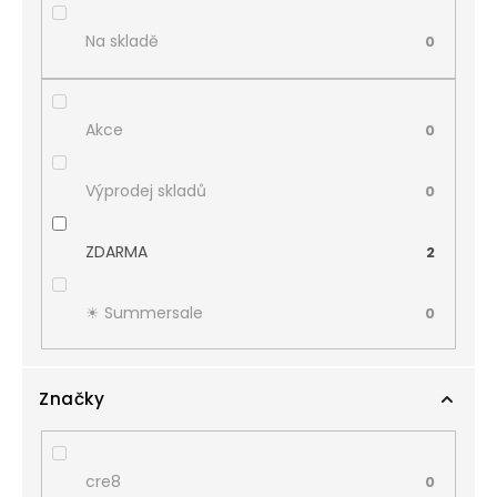
Na skladě
0
Akce
0
Výprodej skladů
0
ZDARMA
2
☀︎ Summersale
0
Značky
cre8
0