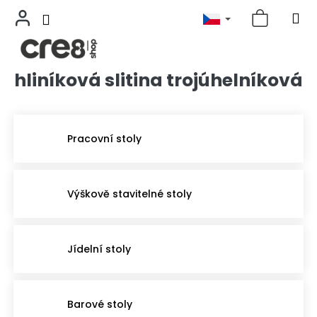
hliníková slitina trojúhelníková
Přejít
na
obsah
Pracovní stoly
Výškově stavitelné stoly
Jídelní stoly
Barové stoly