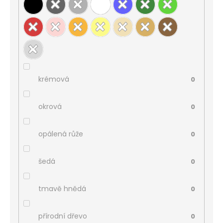
krémová
0
okrová
0
opálená růže
0
šedá
0
tmavě hnědá
0
přírodní dřevo
0