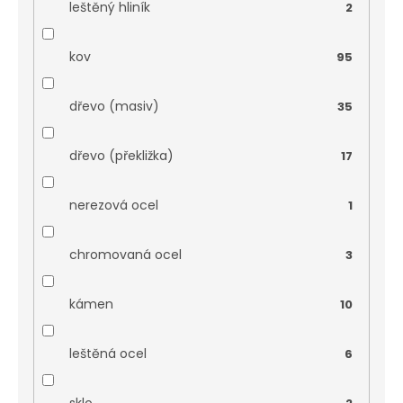
leštěný hliník
2
kov
95
dřevo (masiv)
35
dřevo (překližka)
17
nerezová ocel
1
chromovaná ocel
3
kámen
10
leštěná ocel
6