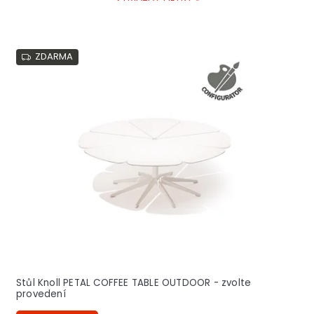
V
ZDARMA
ý
p
i
s
p
r
o
d
u
k
t
ů
Stůl Knoll PETAL COFFEE TABLE OUTDOOR - zvolte
provedení