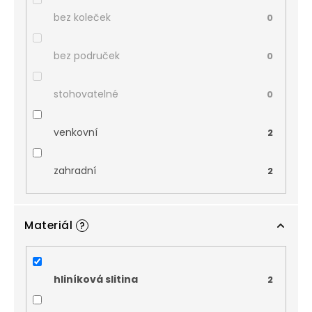
bez koleček
0
bez područek
0
stohovatelné
0
venkovní
2
zahradní
2
Materiál
?
hliníková slitina
2