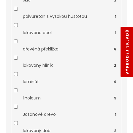
sklo
2
polyuretan s vysokou hustotou
1
VÝPRODEJ SKLADŮ
lakovaná ocel
1
dřevěná překližka
4
lakovaný hliník
2
laminát
4
linoleum
3
Jasanové dřevo
1
lakovaný dub
2