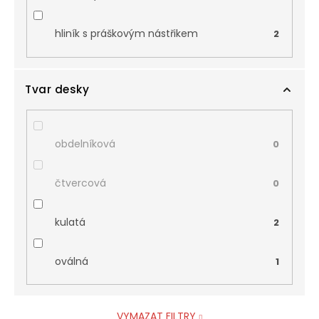
hliník s práškovým nástřikem
2
Tvar desky
obdelníková
0
čtvercová
0
kulatá
2
oválná
1
VYMAZAT FILTRY