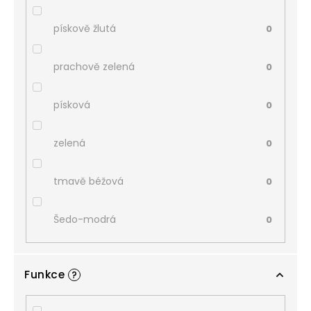
pískově žlutá
0
prachově zelená
0
písková
0
zelená
0
tmavě béžová
0
Šedo-modrá
0
Funkce
?