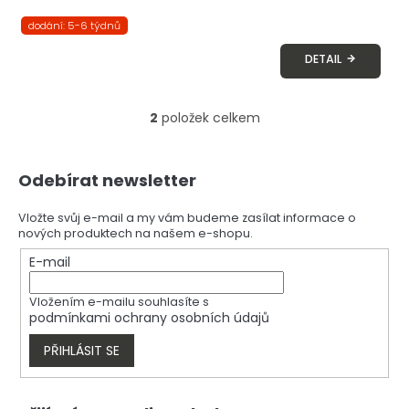
dodání: 5-6 týdnů
DETAIL
2
položek celkem
O
v
l
Z
á
Odebírat newsletter
á
d
p
a
a
Vložte svůj e-mail a my vám budeme zasílat informace o
c
nových produktech na našem e-shopu.
t
í
í
E-mail
p
r
v
Vložením e-mailu souhlasíte s
k
podmínkami ochrany osobních údajů
y
v
PŘIHLÁSIT SE
ý
p
i