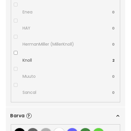
Enea
0
HAY
0
HermanMiller (MillerKnoll)
0
Knoll
2
Muuto
0
Sancal
0
Barva
?