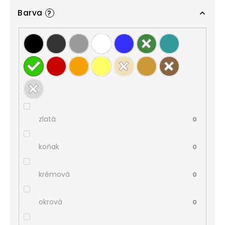
Barva
?
zlatá
0
koňak
0
krémová
0
okrová
0