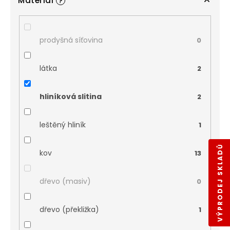
Materiál
?
prodyšná síťovina
0
látka
2
hliníková slitina
2
leštěný hliník
1
VÝPRODEJ SKLADŮ
kov
13
dřevo (masiv)
0
dřevo (překližka)
1