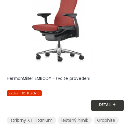
s
p
r
o
d
u
k
t
ů
HermanMiller EMBODY - zvolte provedení
dodání: 10-11 týdnů
DETAIL
stříbrný XT Titanium
leštěný hliník
Graphite