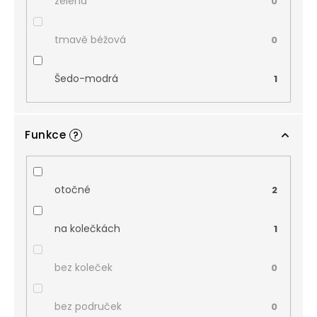
zelená
0
tmavě béžová
0
Šedo-modrá
1
Funkce
?
otočné
2
na kolečkách
1
bez koleček
0
bez područek
0