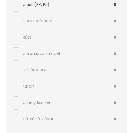
plast (PP, PE)
5
nerezová ocel
0
kůže
0
chromovaná ocel
0
leštěná ocel
0
ratan
0
umělý kámen
0
dřevěné vlákno
0