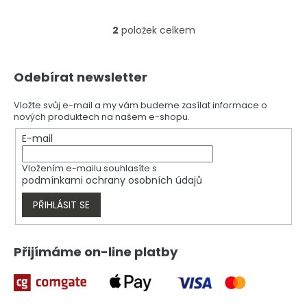
2
položek celkem
O
v
l
Z
á
Odebírat newsletter
á
d
p
a
a
Vložte svůj e-mail a my vám budeme zasílat informace o
c
nových produktech na našem e-shopu.
t
í
í
E-mail
p
r
v
Vložením e-mailu souhlasíte s
k
podmínkami ochrany osobních údajů
y
v
PŘIHLÁSIT SE
ý
p
i
Přijímáme on-line platby
s
u