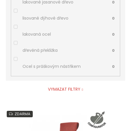
lakované jasanové dřevo
0
lisované dýhové dřevo
0
lakovaná ocel
0
dřevěná překližka
0
Ocel s práškovým nástřikem
0
VYMAZAT FILTRY
V
ZDARMA
ý
p
i