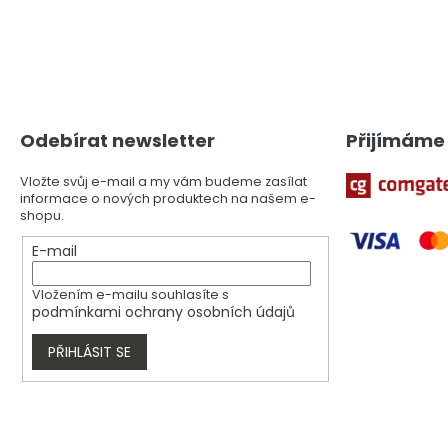
Z
á
p
a
Odebírat newsletter
Přijímáme 
t
í
Vložte svůj e-mail a my vám budeme zasílat
informace o nových produktech na našem e-
shopu.
E-mail
Vložením e-mailu souhlasíte s
podmínkami ochrany osobních údajů
PŘIHLÁSIT SE