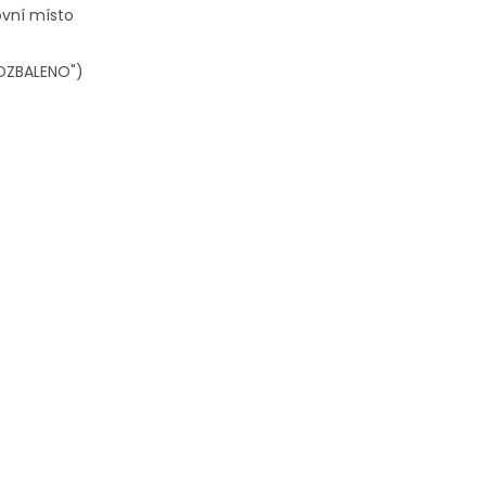
ovní místo
OZBALENO")