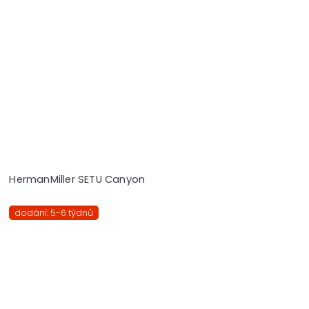
HermanMiller SETU Canyon
dodání: 5-6 týdnů