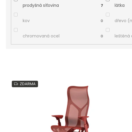
prodyšná síťovina
látka
7
kov
dřevo (
0
chromovaná ocel
leštěná 
0
V
ý
ZDARMA
p
i
s
p
r
o
d