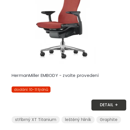
HermanMiller EMBODY - zvolte provedení
dodání: 10-11 týdnů
DETAIL
stříbrný XT Titanium
leštěný hliník
Graphite