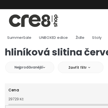
Přejít
na
obsah
SummerSale
UNBOXED edice
Židle
Stoly
hliníková slitina če
Nejprodávanější
Zavřít filtr
Cena
29729
Kč