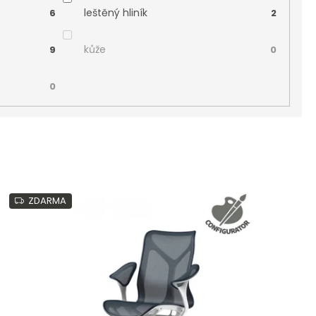
leštěný hliník
6
2
kůže
9
0
0
ZDARMA