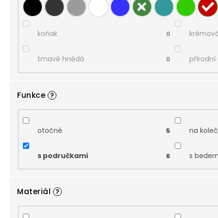
koňak
krémov
0
tmavě hnědá
přírodní
0
Funkce
?
otočné
na kole
5
s područkami
s beder
6
Materiál
?