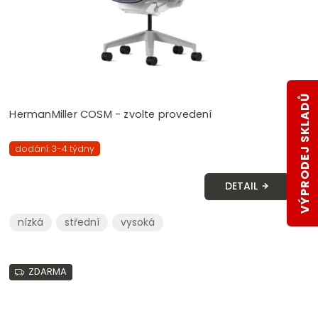
VÝPRODEJ SKLADŮ
HermanMiller COSM - zvolte provedení
dodání: 3-4 týdny
DETAIL
nízká
střední
vysoká
ZDARMA