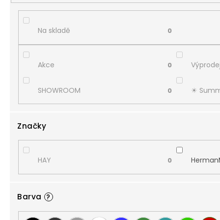
Na skladě
0
Akce
Výprodej
0
SHOWROOM
☀︎ Summ
0
Značky
HAY
HermanMi
0
Barva
?