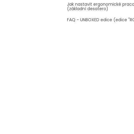
Jak nastavit ergonomické prac
(základní desatero)
FAQ - UNBOXED edice (edice "R