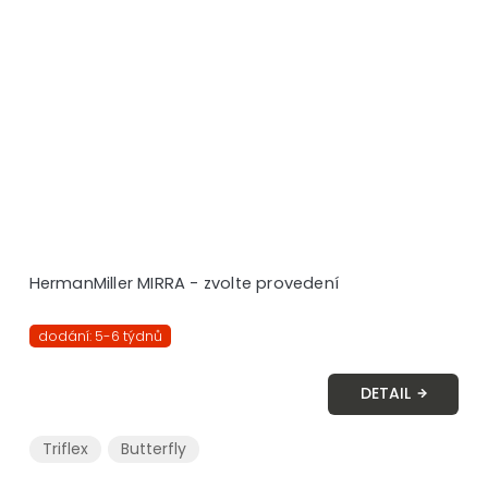
HermanMiller MIRRA - zvolte provedení
dodání: 5-6 týdnů
DETAIL
Triflex
Butterfly