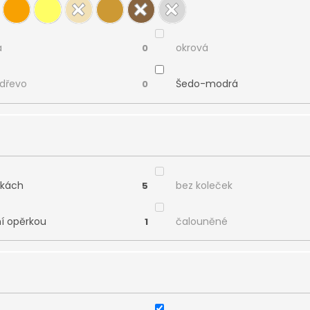
á
okrová
0
 dřevo
Šedo-modrá
0
čkách
bez koleček
5
ní opěrkou
čalouněné
1