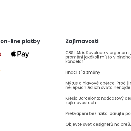
O
v
l
á
d
a
on-line platby
Zajímavosti
c
í
p
CBS LANA: Revoluce v ergonomii,
promění jakékoli místo v plnoh
r
kancelář
v
k
Hnací síla změny
y
v
Mýtus o hlavové opěrce: Proč ji 
ý
nejlepších židlích světa nenajde
p
i
Křeslo Barcelona: nadčasový des
s
zajímavostech
u
Překvapení bez rizika: darujte p
Objevte svět designérů na cre8