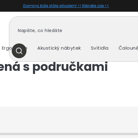
Gaming židle stále skladem! >> Klikněte zde <<
Ergonomie
Akustický nábytek
Svítidla
Čalouně
HLEDAT
rvená s područkami