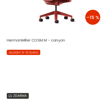
–15 %
HermanMiller COSM M - canyon
dodání: 9-10 týdnů
ZDARMA