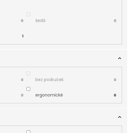
šedá
0
0
1
bez područek
0
0
ergonomické
0
6