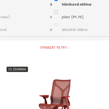
hliníková slitina
3
masiv)
plast (PP, PE)
0
ocel
dřevěné vlákno
0
VYMAZAT FILTRY
ZDARMA