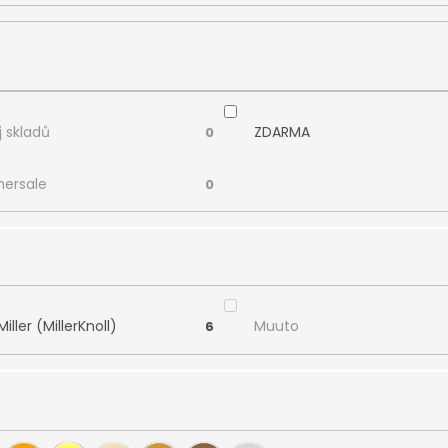
 skladů
ZDARMA
0
ersale
0
ller (MillerKnoll)
Muuto
6