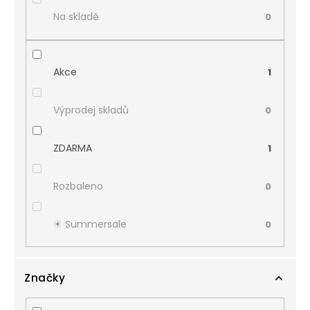
Na skladě
0
Akce
1
Výprodej skladů
0
ZDARMA
1
Rozbaleno
0
☀︎ Summersale
0
Značky