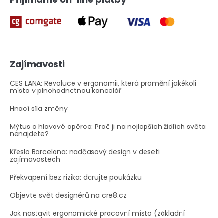
s
u
Zajímavosti
CBS LANA: Revoluce v ergonomii, která promění jakékoli
místo v plnohodnotnou kancelář
Hnací síla změny
Mýtus o hlavové opěrce: Proč ji na nejlepších židlích světa
nenajdete?
Křeslo Barcelona: nadčasový design v deseti
zajímavostech
Překvapení bez rizika: darujte poukázku
Objevte svět designérů na cre8.cz
Jak nastavit ergonomické pracovní místo (základní