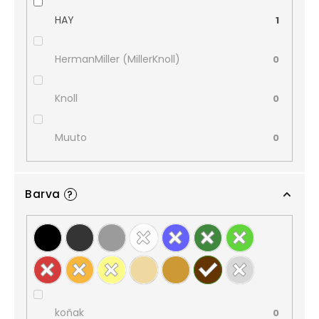
HAY
1
HermanMiller (MillerKnoll)
0
Knoll
0
Muuto
0
Barva
?
koňak
0