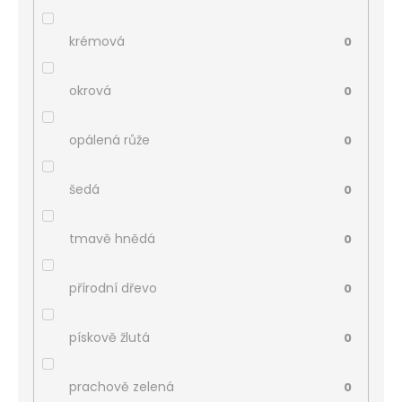
krémová
0
okrová
0
opálená růže
0
šedá
0
tmavě hnědá
0
přírodní dřevo
0
pískově žlutá
0
prachově zelená
0