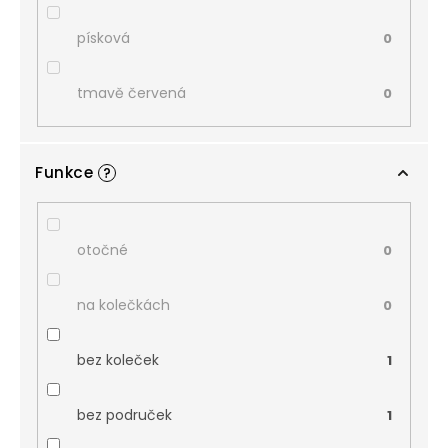
písková
0
tmavě červená
0
Funkce
?
otočné
0
na kolečkách
0
bez koleček
1
bez područek
1