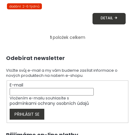
dodání: 2-6 týdnů
DETAIL
1
položek celkem
O
v
l
Z
á
Odebírat newsletter
á
d
p
a
a
Vložte svůj e-mail a my vám budeme zasílat informace o
c
nových produktech na našem e-shopu.
t
í
í
E-mail
p
r
v
Vložením e-mailu souhlasíte s
k
podmínkami ochrany osobních údajů
y
v
PŘIHLÁSIT SE
ý
p
i
Přijímáme on-line platby