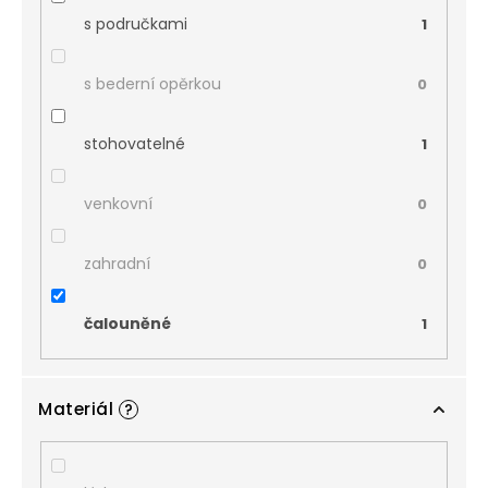
s područkami
1
s bederní opěrkou
0
stohovatelné
1
venkovní
0
zahradní
0
čalouněné
1
Materiál
?