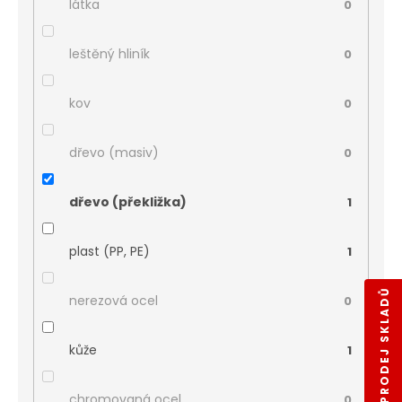
látka
0
leštěný hliník
0
kov
0
dřevo (masiv)
0
dřevo (překližka)
1
plast (PP, PE)
1
VÝPRODEJ SKLADŮ
nerezová ocel
0
kůže
1
chromovaná ocel
0