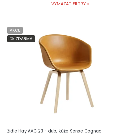
VYMAZAT FILTRY
V
AKCE
ý
p
ZDARMA
i
s
p
r
o
d
u
k
t
ů
Židle Hay AAC 23 - dub, kůže Sense Cognac