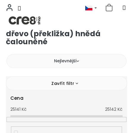
dřevo (překližka) hnědá
Přejít
na
čalouněné
obsah
Nejlevnější
Zavřít filtr
Cena
25141
Kč
25142
Kč