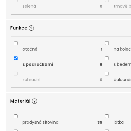
zelená
tmavě 
0
Funkce
?
otočné
na kole
1
s područkami
s beder
6
zahradní
čalouně
0
Materiál
?
prodyšná síťovina
látka
35