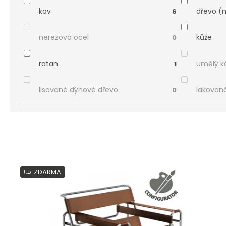
kov
dřevo (
6
nerezová ocel
kůže
0
ratan
umělý 
1
lisované dýhové dřevo
lakovan
0
V
ý
ZDARMA
p
i
s
p