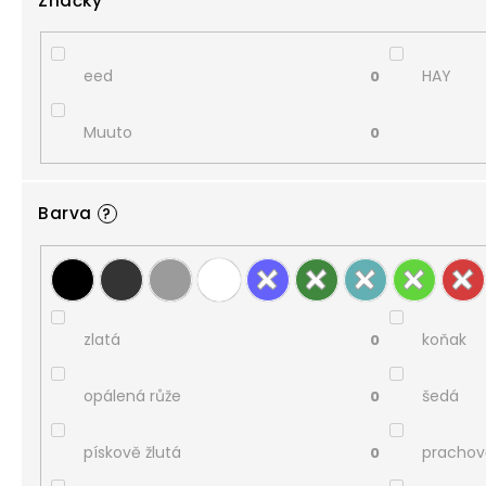
Značky
eed
HAY
0
Muuto
0
Barva
?
zlatá
koňak
0
opálená růže
šedá
0
pískově žlutá
prachov
0