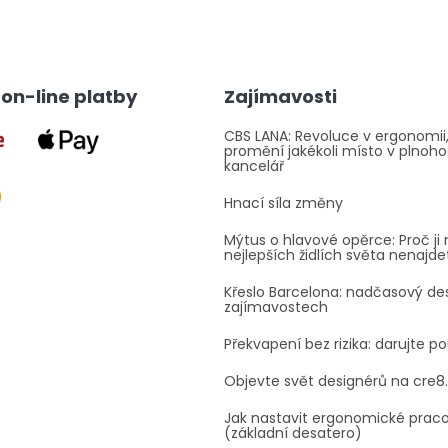
v
l
á
d
a
on-line platby
Zajímavosti
c
í
p
CBS LANA: Revoluce v ergonomii,
promění jakékoli místo v plnoh
r
kancelář
v
k
Hnací síla změny
y
v
Mýtus o hlavové opěrce: Proč ji 
ý
nejlepších židlích světa nenajde
p
i
Křeslo Barcelona: nadčasový des
s
zajímavostech
u
Překvapení bez rizika: darujte p
Objevte svět designérů na cre8
Jak nastavit ergonomické prac
(základní desatero)