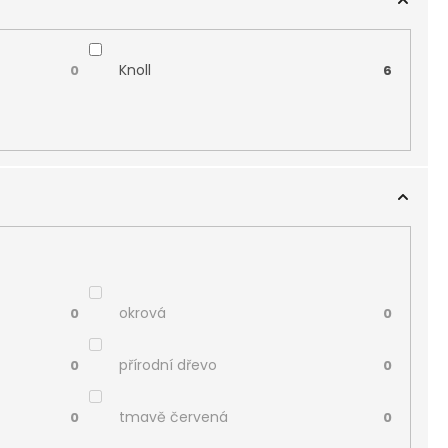
Knoll
0
6
okrová
0
0
přírodní dřevo
0
0
tmavě červená
0
0