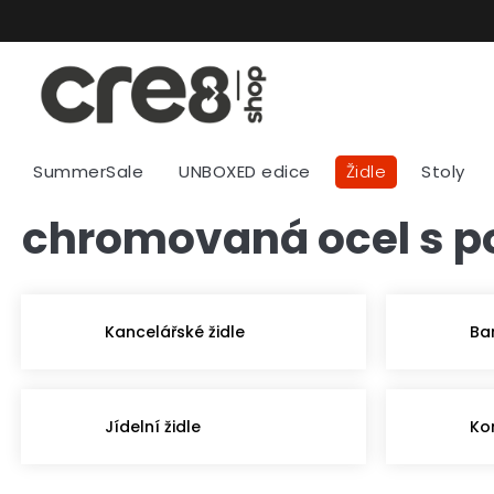
Přejít
na
obsah
SummerSale
UNBOXED edice
Židle
Stoly
chromovaná ocel s 
Kancelářské židle
Ba
Jídelní židle
Ko