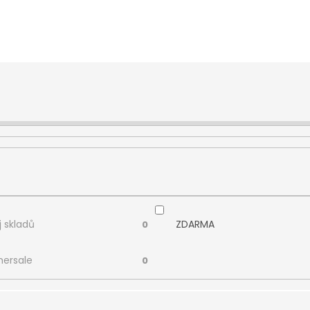
 skladů
ZDARMA
0
ersale
0