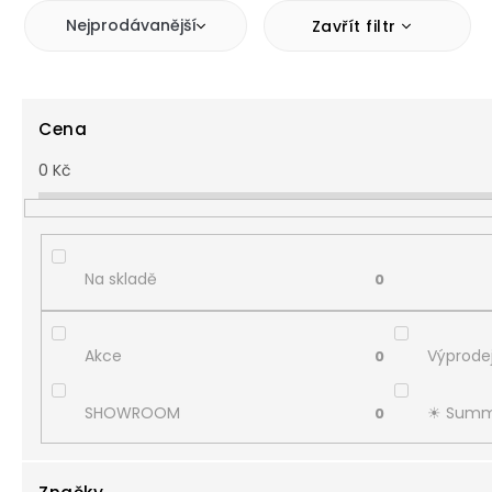
Nejprodávanější
Zavřít filtr
Cena
0
Kč
Na skladě
0
Akce
Výprodej
0
SHOWROOM
☀︎ Summ
0