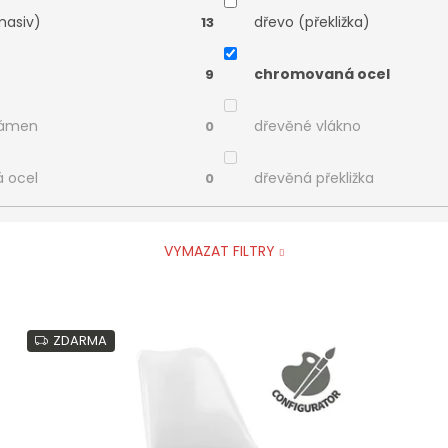
masiv)
dřevo (překližka)
13
chromovaná ocel
9
kámen
dřevěné vlákno
0
á ocel
dřevěná překližka
0
VYMAZAT FILTRY
ZDARMA