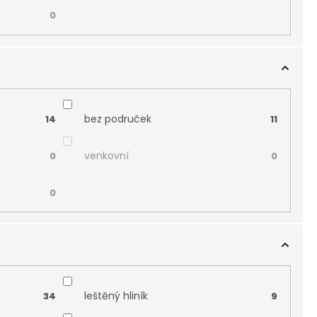
0
bez područek
14
11
venkovní
0
0
0
leštěný hliník
34
9