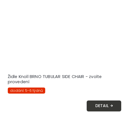
Židle Knoll BRNO TUBULAR SIDE CHAIR - zvolte
provedení
dodání: 5-6 týdnů
DETAIL
O