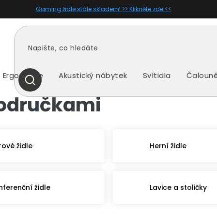
Gaming židle stále skladem! >> Klikněte zde <<
Ergonomie
Akustický nábytek
Svítidla
Čalouně
HLEDAT
područkami
rové židle
Herní židle
nferenční židle
Lavice a stoličky