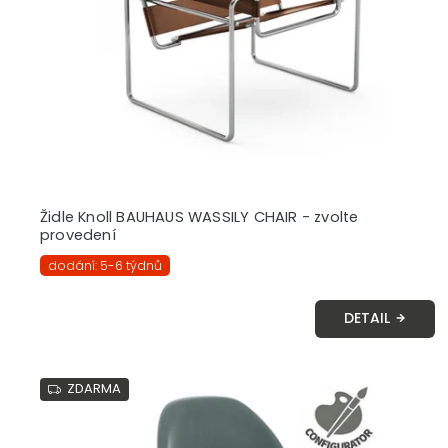
r
o
d
u
k
t
ů
Židle Knoll BAUHAUS WASSILY CHAIR - zvolte
provedení
dodání: 5-6 týdnů
DETAIL
ZDARMA