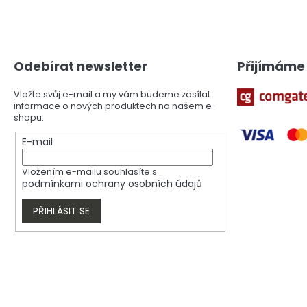
Z
á
p
a
Odebírat newsletter
Přijímáme 
t
í
Vložte svůj e-mail a my vám budeme zasílat
informace o nových produktech na našem e-
shopu.
E-mail
Vložením e-mailu souhlasíte s
podmínkami ochrany osobních údajů
PŘIHLÁSIT SE