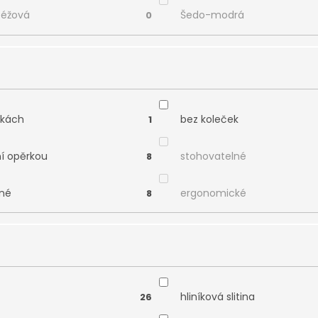
béžová
Šedo-modrá
0
čkách
bez koleček
1
ní opěrkou
stohovatelné
8
né
ergonomické
8
hliníková slitina
26