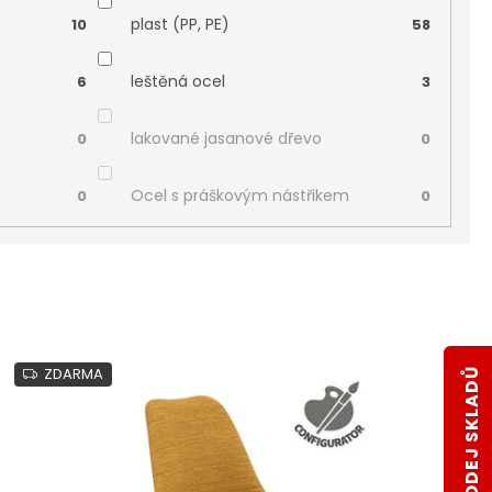
plast (PP, PE)
10
58
leštěná ocel
6
3
lakované jasanové dřevo
0
0
Ocel s práškovým nástřikem
0
0
ZDARMA
VÝPRODEJ SKLADŮ