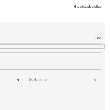
6
položek celkem
1
Kč
Rozbaleno
6
0