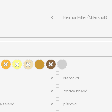
HermanMiller (MillerKnoll)
0
krémová
0
tmavě hnědá
0
ě zelená
písková
0