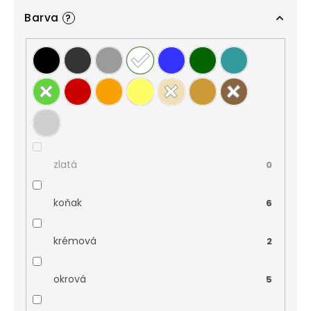
Barva
?
zlatá
0
koňak
6
krémová
2
okrová
5