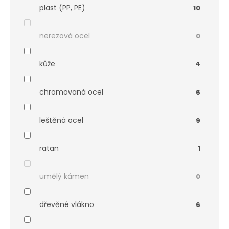
plast (PP, PE)
10
nerezová ocel
0
kůže
4
chromovaná ocel
6
leštěná ocel
9
ratan
1
umělý kámen
0
dřevěné vlákno
6