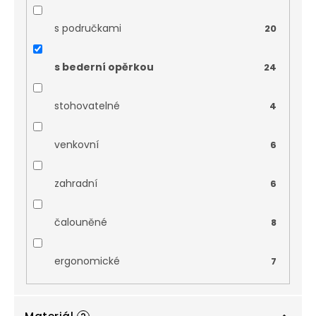
s područkami
20
s bederní opěrkou
24
stohovatelné
4
venkovní
6
zahradní
6
čalouněné
8
ergonomické
7