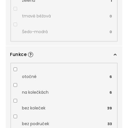
zelená
1
tmavě béžová
0
Šedo-modrá
0
Funkce
?
otočné
6
na kolečkách
6
bez koleček
39
bez područek
33