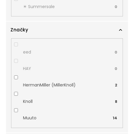
☀︎ Summersale
0
Značky
eed
0
HAY
0
HermanMiller (MillerKnoll)
2
Knoll
8
Muuto
14