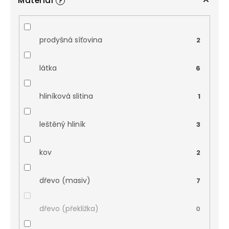
Materiál
?
prodyšná síťovina
2
látka
6
hliníková slitina
1
leštěný hliník
3
kov
2
dřevo (masiv)
7
dřevo (překližka)
0