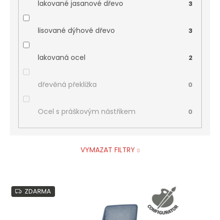
lakované jasanové dřevo
3
lisované dýhové dřevo
3
lakovaná ocel
2
dřevěná překližka
0
Ocel s práškovým nástřikem
0
VYMAZAT FILTRY
V
ZDARMA
ý
p
i