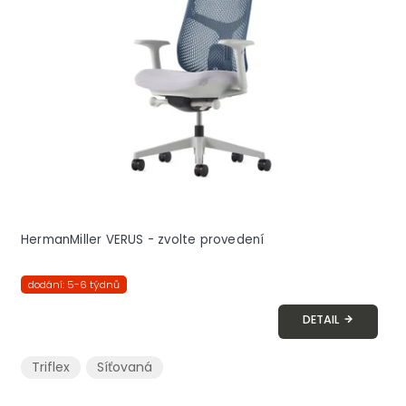
s
p
r
o
d
u
k
t
ů
HermanMiller VERUS - zvolte provedení
dodání: 5-6 týdnů
DETAIL
Triflex
Síťovaná