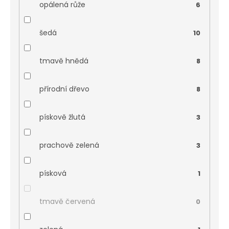
opálená růže
6
šedá
10
tmavě hnědá
8
přírodní dřevo
8
pískově žlutá
3
prachově zelená
3
písková
1
tmavě červená
0