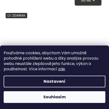
DETAIL
ZDARMA
Používáme cookies, abychom Vám umožnili
pohodlné prohlížení webu a díky analýze provozu
webu neustále zlepšovali jeho funkce, výkon a
použitelnost. Více informací
zde
.
Nastavení
Židle SAARINEN TULIP CHAIR - zvolte provedení
Souhlasím
Gaming židle stále skladem! >> Klikněte zde <<
dodání: 5-6 týdnů