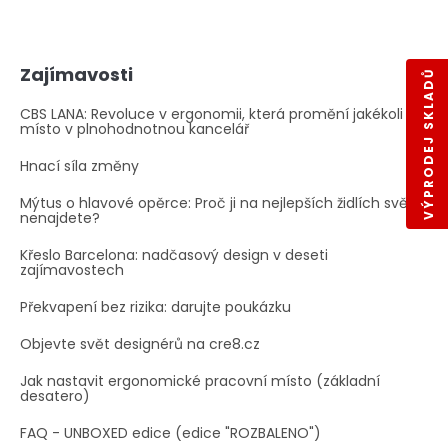
Zajímavosti
VÝPRODEJ SKLADŮ
CBS LANA: Revoluce v ergonomii, která promění jakékoli
místo v plnohodnotnou kancelář
Hnací síla změny
Mýtus o hlavové opěrce: Proč ji na nejlepších židlích světa
nenajdete?
Křeslo Barcelona: nadčasový design v deseti
zajímavostech
Překvapení bez rizika: darujte poukázku
Objevte svět designérů na cre8.cz
Jak nastavit ergonomické pracovní místo (základní
desatero)
FAQ - UNBOXED edice (edice "ROZBALENO")