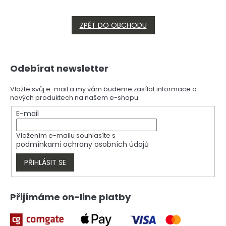
ZPĚT DO OBCHODU
Z
Odebírat newsletter
á
p
a
Vložte svůj e-mail a my vám budeme zasílat informace o
nových produktech na našem e-shopu.
t
í
E-mail
Vložením e-mailu souhlasíte s
podmínkami ochrany osobních údajů
PŘIHLÁSIT SE
Přijímáme on-line platby