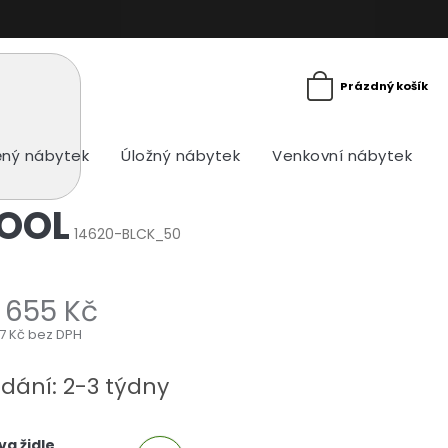
Prázdný košík
ný nábytek
Úložný nábytek
Venkovní nábytek
TOOL
14620-BLCK_50
 655 Kč
17 Kč bez DPH
ná
a:
dání: 2-3 týdny
va židle