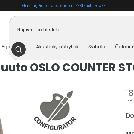
Gaming židle stále skladem! >> Klikněte zde <<
Ergonomie
Akustický nábytek
Svítidla
Čalouně
HLEDAT
 Muuto OSLO COUNTER S
18
15 4
Měr
cen
Do
Bar