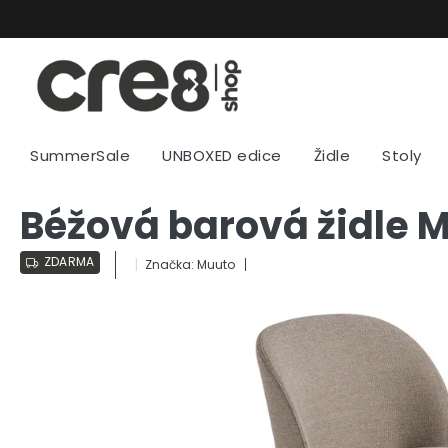
Přejít
na
obsah
SummerSale
UNBOXED edice
Židle
Stoly
Béžová barová židle
ZDARMA
Značka:
Muuto