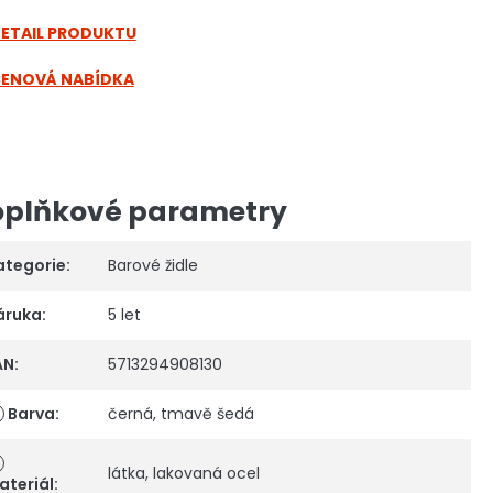
DETAIL PRODUKTU
CENOVÁ NABÍDKA
plňkové parametry
ategorie
:
Barové židle
áruka
:
5 let
AN
:
5713294908130
Barva
:
černá
,
tmavě šedá
látka
,
lakovaná ocel
ateriál
: