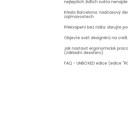
nejlepších židlích světa nenajde
Křeslo Barcelona: nadčasový des
zajímavostech
Překvapení bez rizika: darujte p
Objevte svět designérů na cre8
Jak nastavit ergonomické prac
(základní desatero)
FAQ - UNBOXED edice (edice "R