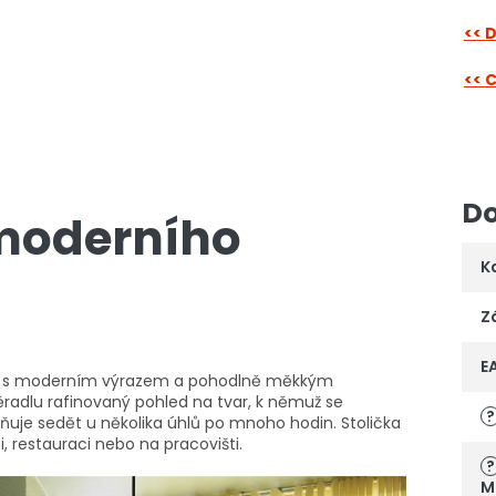
<< 
<< 
Do
 moderního
K
Z
E
inie s moderním výrazem a pohodlně měkkým
radlu rafinovaný pohled na tvar, k němuž se
?
ňuje sedět u několika úhlů po mnoho hodin. Stolička
restauraci nebo na pracovišti.
?
M