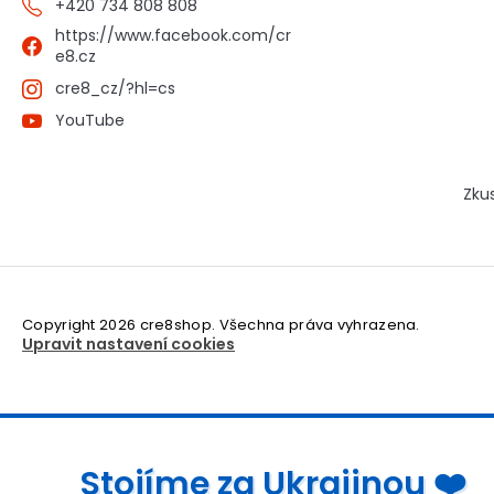
+420 734 808 808
https://www.facebook.com/cr
e8.cz
cre8_cz/?hl=cs
YouTube
Zku
Copyright 2026
cre8shop
. Všechna práva vyhrazena.
Upravit nastavení cookies
Stojíme za Ukrajinou ❤️