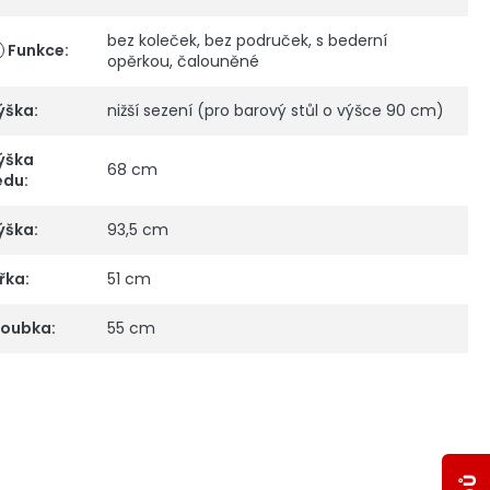
bez koleček
,
bez područek
,
s bederní
Funkce
:
opěrkou
,
čalouněné
ýška
:
nižší sezení (pro barový stůl o výšce 90 cm)
ýška
68 cm
edu
:
ýška
:
93,5 cm
ířka
:
51 cm
loubka
:
55 cm