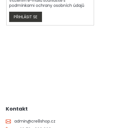
Vložením e-mailu souhlasíte s
podmínkami ochrany osobních údajů
PŘIHLÁSIT SE
Kontakt
admin
@
cre8shop.cz