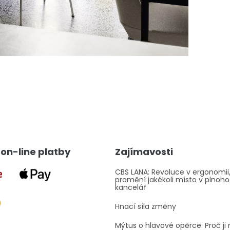
on-line platby
Zajímavosti
CBS LANA: Revoluce v ergonomii,
promění jakékoli místo v plnoh
kancelář
Hnací síla změny
Mýtus o hlavové opěrce: Proč ji 