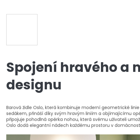
Spojení hravého a
designu
Barová židle Oslo, která kombinuje moderní geometrické l
sedákem, přináší díky svým hravým liniím a objímajícímu opě
připojuje pohodlná opěrka nohou, která svému uživateli umož
Oslo dodá elegantní nádech každému prostoru v domácnosti, 