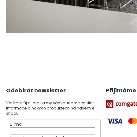
Z
á
p
a
Odebírat newsletter
Přijímáme 
t
í
Vložte svůj e-mail a my vám budeme zasílat
informace o nových produktech na našem e-
shopu.
E-mail