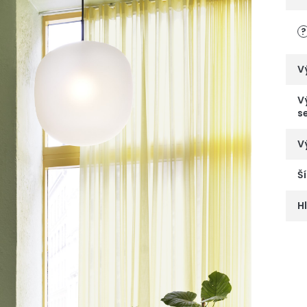
?
V
V
s
V
Š
H