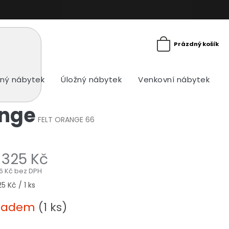
Prázdný košík
ný nábytek
Úložný nábytek
Venkovní nábytek
ange
FELT ORANGE 66
 325 Kč
86 Kč bez DPH
ná
25 Kč / 1 ks
a:
kladem
(1 ks)