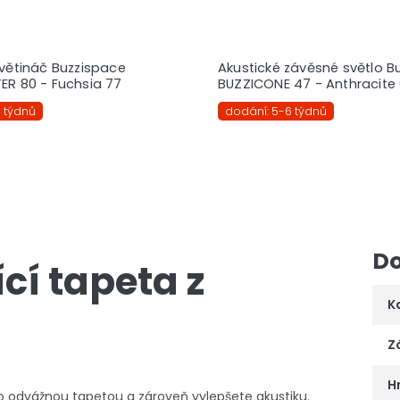
květináč Buzzispace
Akustické závěsné světlo B
ER 80 - Fuchsia 77
BUZZICONE 47 - Anthracite
 týdnů
dodání: 5-6 týdnů
Do
cí tapeta z
K
Z
H
touto odvážnou tapetou a zároveň vylepšete akustiku.