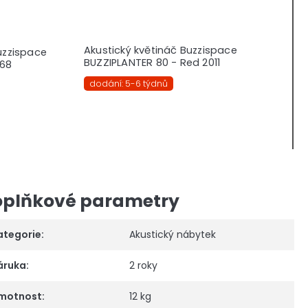
Akustický květináč Buzzispace
uzzispace
BUZZIPLANTER 80 - Red 2011
 68
dodání: 5-6 týdnů
plňkové parametry
ategorie
:
Akustický nábytek
áruka
:
2 roky
motnost
:
12 kg