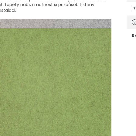
rch tapety nabízí možnost si přizpůsobit stěny
?
stalaci.
?
R