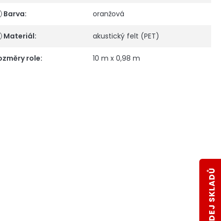
Barva
:
oranžová
Materiál
:
akustický felt (PET)
ozměry role
:
10 m x 0,98 m
VÝPRODEJ SKLADŮ