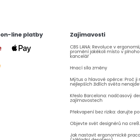
on-line platby
Zajímavosti
CBS LANA: Revoluce v ergonomii,
promění jakékoli místo v plnoh
kancelář
Hnací síla změny
Mýtus o hlavové opěrce: Proč ji 
nejlepších židlích světa nenajde
Křeslo Barcelona: nadčasový des
zajímavostech
Překvapení bez rizika: darujte p
Objevte svět designérů na cre8
Jak nastavit ergonomické prac
(základní desatero)