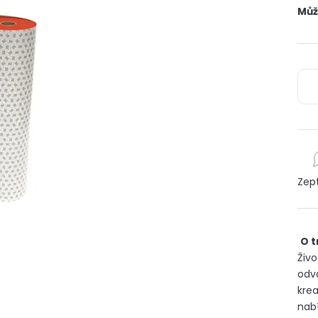
Můž
Zep
O t
Živo
odv
krea
nabí