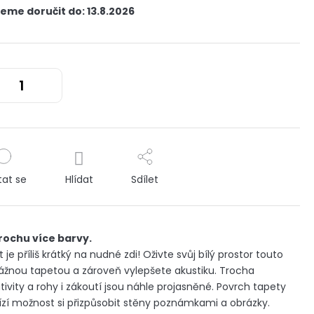
eme doručit do:
13.8.2026
tat se
Hlídat
Sdílet
rochu více barvy.
t je příliš krátký na nudné zdi! Oživte svůj bílý prostor touto
ážnou tapetou a zároveň vylepšete akustiku. Trocha
tivity a rohy i zákoutí jsou náhle projasněné. Povrch tapety
zí možnost si přizpůsobit stěny poznámkami a obrázky.