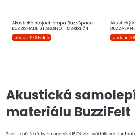
Akustická stojací lampa BuzziSpace
Akustický 
BUZZISHADE STANDING - Mokka 74
BUZZIPLANT
dodání: 5-6 týdnů
dodání: 5-6
Akustická samolepí
materiálu BuzziFelt
Život je příliš krátký na nudné zdi! Oživte svůj bílý prostor 