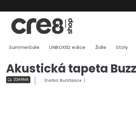
Přejít
na
obsah
SummerSale
UNBOXED edice
Židle
Stoly
Akustická tapeta Buz
ZDARMA
Značka:
BuzziSpace