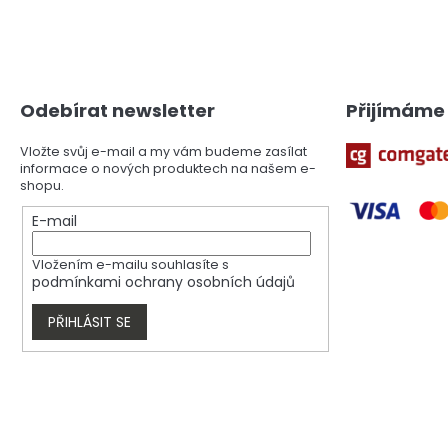
Z
á
p
a
Odebírat newsletter
Přijímáme 
t
í
Vložte svůj e-mail a my vám budeme zasílat
informace o nových produktech na našem e-
shopu.
E-mail
Vložením e-mailu souhlasíte s
podmínkami ochrany osobních údajů
PŘIHLÁSIT SE