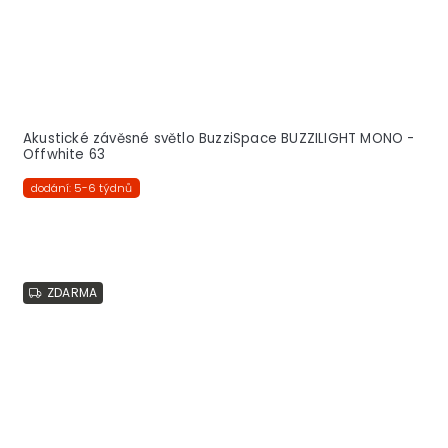
Akustické závěsné světlo BuzziSpace BUZZILIGHT MONO -
Offwhite 63
dodání: 5-6 týdnů
ZDARMA