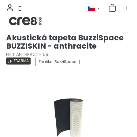
Přejít
Akustická tapeta BuzziSpace
na
BUZZISKIN - anthracite
obsah
FELT ANTHRACITE 68
ZDARMA
Značka:
BuzziSpace