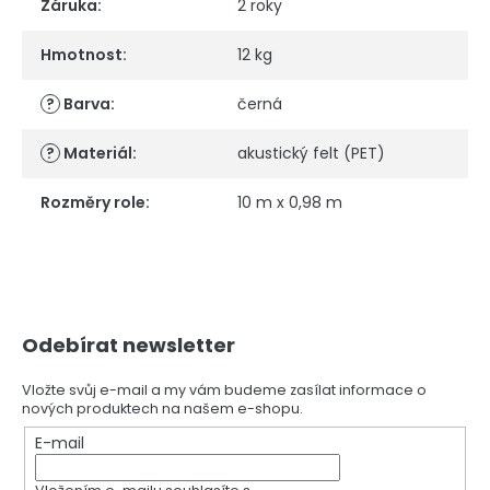
Záruka
:
2 roky
Hmotnost
:
12 kg
?
Barva
:
černá
?
Materiál
:
akustický felt (PET)
Rozměry role
:
10 m x 0,98 m
Z
Odebírat newsletter
á
p
a
Vložte svůj e-mail a my vám budeme zasílat informace o
nových produktech na našem e-shopu.
t
í
E-mail