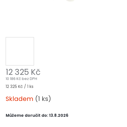
12 325 Kč
10 186 Kč bez DPH
Měrná
12 325 Kč / 1 ks
cena:
Skladem
(1 ks)
Můžeme doručit do:
13.8.2026