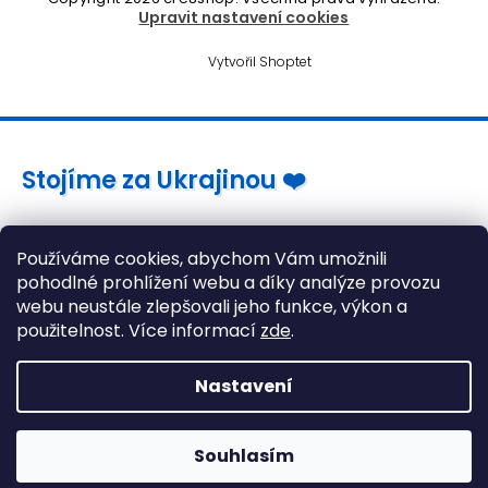
Upravit nastavení cookies
Vytvořil Shoptet
Stojíme za Ukrajinou ❤️
Jak a čím pomoci »
Používáme cookies, abychom Vám umožnili
pohodlné prohlížení webu a díky analýze provozu
webu neustále zlepšovali jeho funkce, výkon a
použitelnost. Více informací
zde
.
Nastavení
Souhlasím
Gaming židle stále skladem! >> Klikněte zde <<