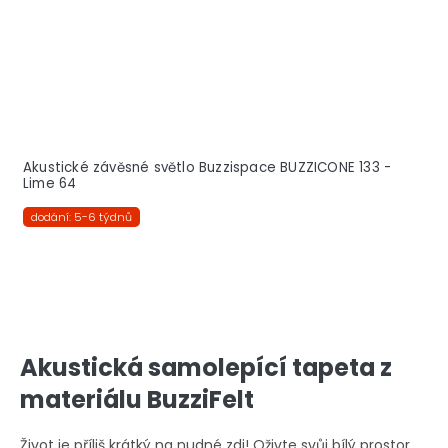
Akustické závěsné světlo Buzzispace BUZZICONE 133 -
Lime 64
dodání: 5-6 týdnů
Akustická samolepící tapeta z
materiálu BuzziFelt
Život je příliš krátký na nudné zdi! Oživte svůj bílý prostor