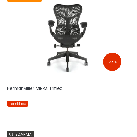
–28 %
HermanMiller MIRRA Triflex
na sklade
ZDARMA