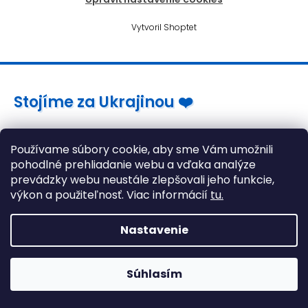
Vytvoril Shoptet
Stojíme za Ukrajinou ❤️
Používame súbory cookie, aby sme Vám umožnili
Ako a čím pomôcť »
pohodlné prehliadanie webu a vďaka analýze
prevádzky webu neustále zlepšovali jeho funkcie,
výkon a použiteľnosť. Viac informácií
tu.
Nastavenie
Súhlasím
Herné stoličky stále skladom! >> Kliknite tu <<