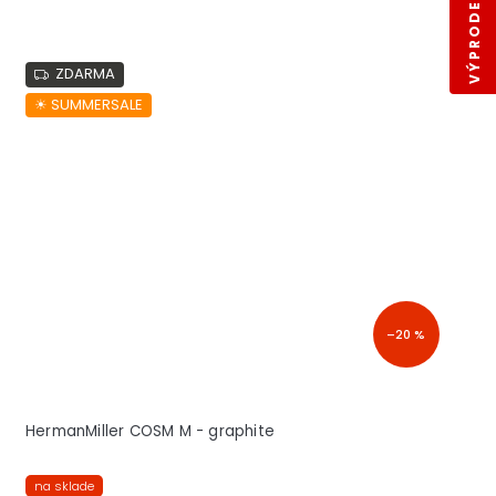
VÝPRODEJ SKLADŮ
ZDARMA
☀︎ SUMMERSALE
–20 %
HermanMiller COSM M - graphite
na sklade