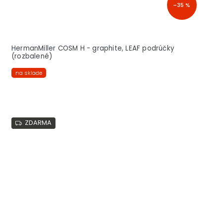
–35 %
HermanMiller COSM H - graphite, LEAF podrúčky
(rozbalené)
na sklade
ZDARMA