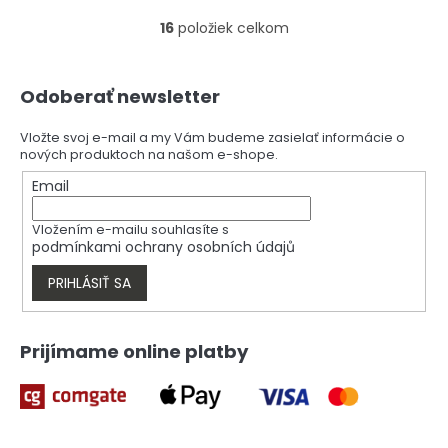
16
položiek celkom
O
v
l
Z
á
Odoberať newsletter
á
d
p
a
ä
Vložte svoj e-mail a my Vám budeme zasielať informácie o
c
nových produktoch na našom e-shope.
t
i
i
Email
e
e
p
r
Vložením e-mailu souhlasíte s
v
podmínkami ochrany osobních údajů
k
y
PRIHLÁSIŤ SA
v
ý
p
Prijímame online platby
i
s
u