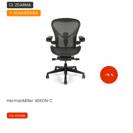
ZDARMA
☀︎ SUMMERSALE
–15 %
HermanMiller AERON C
na sklade