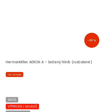
–30 %
HermanMiller AERON A – leštený hliník (rozbalené)
na sklade
AKCE
VÝPRODEJ SKLADŮ