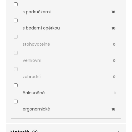
s područkami
16
s bederní opěrkou
10
stohovatelné
0
venkovní
0
zahradní
0
čalouněné
1
ergonomické
16