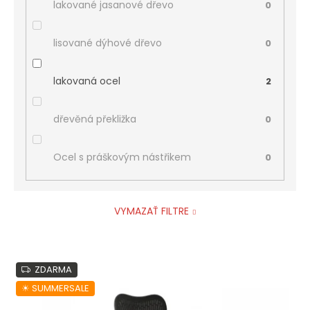
lakované jasanové dřevo
0
lisované dýhové dřevo
0
lakovaná ocel
2
dřevěná překližka
0
Ocel s práškovým nástřikem
0
VYMAZAŤ FILTRE
V
ZDARMA
ý
p
☀︎ SUMMERSALE
i