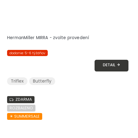
HermanMiller MIRRA - zvolte provedení
dodanie: 5-6 týždňov
DETAIL
Triflex
Butterfly
ZDARMA
ROZBALENO
☀︎ SUMMERSALE