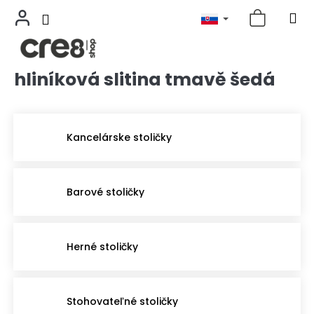
hliníková slitina tmavě šedá
Prejsť
na
obsah
Kancelárske stoličky
Barové stoličky
Herné stoličky
Stohovateľné stoličky