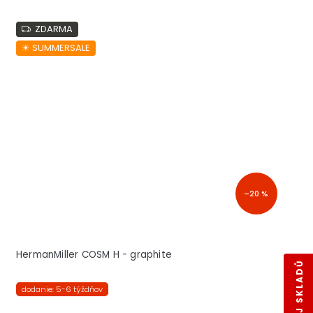
ZDARMA
☀︎ SUMMERSALE
–20 %
HermanMiller COSM H - graphite
dodanie: 5-6 týždňov