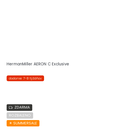
HermanMiller AERON C Exclusive
dodanie: 7-8 týždňov
ZDARMA
ROZBALENO
☀︎ SUMMERSALE