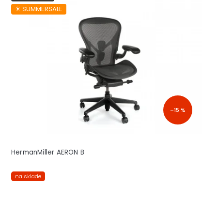
☀︎ SUMMERSALE
–15 %
HermanMiller AERON B
na sklade