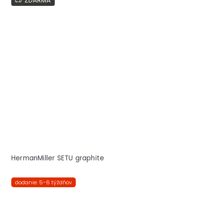
ZDARMA
HermanMiller SETU graphite
dodanie: 5-6 týždňov