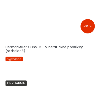
–35 %
HermanMiller COSM M - Mineral, fixné podrúčky
(rozbalené)
vypredané
ZDARMA