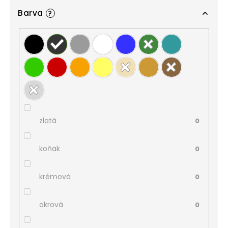
Barva
?
zlatá
0
koňak
0
krémová
0
okrová
0