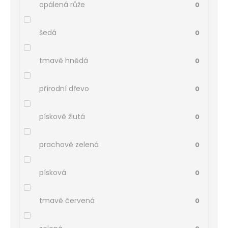
opálená růže
0
šedá
0
tmavě hnědá
0
přírodní dřevo
0
pískově žlutá
0
prachově zelená
0
písková
0
tmavě červená
0