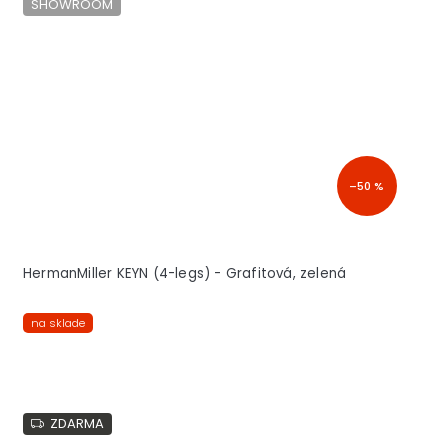
SHOWROOM
–50 %
HermanMiller KEYN (4-legs) - Grafitová, zelená
na sklade
ZDARMA