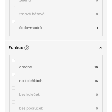
zelená
0
tmavě béžová
0
Šedo-modrá
1
Funkce
?
otočné
16
na kolečkách
15
bez koleček
0
bez područek
0