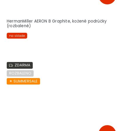
HermanMiller AERON B Graphite, kožené podrúčky
(rozbalené)
na sklade
ZDARMA
ROZBALENO
☀︎ SUMMERSALE