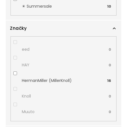
☀︎ Summersale
10
Značky
eed
0
HAY
0
HermanMiller (MillerKnoll)
16
Knoll
0
Muuto
0