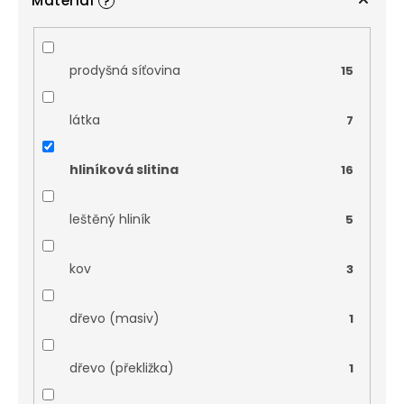
Materiál
?
prodyšná síťovina
15
látka
7
hliníková slitina
16
leštěný hliník
5
kov
3
dřevo (masiv)
1
dřevo (překližka)
1