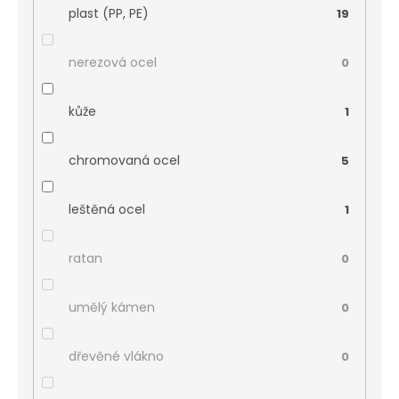
plast (PP, PE)
19
nerezová ocel
0
kůže
1
chromovaná ocel
5
leštěná ocel
1
ratan
0
umělý kámen
0
dřevěné vlákno
0