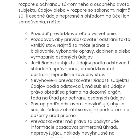
rozpore s ochranou súkromného a osobného života
subjektu údajov alebo v rozpore so zákonom, najmä
sú-li osobné údaje nepresné s ohľadom na účel ich
spracúvania, môže:
Požiadať prevádzkovateľa o vysvetlenie.
Požadovať, aby prevádzkovateľ odstránil takto
vzniklý stav. Najmä sa môže jednať o
blokovanie, vykonanie opravy, doplnenie alebo
vymazanie osobných údajov.
Je-li žiadosť subjektu údajov podľa odstavca 1
shľadaná oprávnenou, prevádzkovateľ
odstráni neprodlene závadný stav.
Nevyhovie-li prevádzkovateľ žiadosti subjektu
údajov podľa odstavca 1, má subjekt údajov
právo obrátiť sa priamo na dozorný orgán,
teda na Úrad pre ochranu osobných údajov.
Postup podľa odstavca 1 nevylučuje, aby sa
subjekt údajov obrátil so svojím podnetom na
dozorný úrad priamo.
Prevádzkovateľ má právo za poskytnutie
informácie požadovať primeranú úhradu
neprevyšujúcu náklady nevyhnutné na