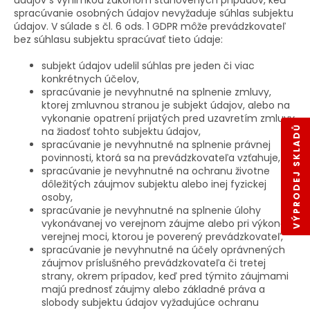
spracúvanie osobných údajov nevyžaduje súhlas subjektu
údajov. V súlade s čl. 6 ods. 1 GDPR môže prevádzkovateľ
bez súhlasu subjektu spracúvať tieto údaje:
subjekt údajov udelil súhlas pre jeden či viac
konkrétnych účelov,
spracúvanie je nevyhnutné na splnenie zmluvy,
ktorej zmluvnou stranou je subjekt údajov, alebo na
vykonanie opatrení prijatých pred uzavretím zmluvy
VÝPRODEJ SKLADŮ
na žiadosť tohto subjektu údajov,
spracúvanie je nevyhnutné na splnenie právnej
povinnosti, ktorá sa na prevádzkovateľa vzťahuje,
spracúvanie je nevyhnutné na ochranu životne
dôležitých záujmov subjektu alebo inej fyzickej
osoby,
spracúvanie je nevyhnutné na splnenie úlohy
vykonávanej vo verejnom záujme alebo pri výkone
verejnej moci, ktorou je poverený prevádzkovateľ,
spracúvanie je nevyhnutné na účely oprávnených
záujmov príslušného prevádzkovateľa či tretej
strany, okrem prípadov, keď pred týmito záujmami
majú prednosť záujmy alebo základné práva a
slobody subjektu údajov vyžadujúce ochranu