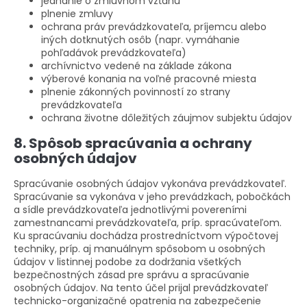
jednanie o zmluvnom vzťahu
plnenie zmluvy
ochrana práv prevádzkovateľa, príjemcu alebo
iných dotknutých osôb (napr. vymáhanie
pohľadávok prevádzkovateľa)
archívnictvo vedené na základe zákona
výberové konania na voľné pracovné miesta
plnenie zákonných povinností zo strany
prevádzkovateľa
ochrana životne dôležitých záujmov subjektu údajov
8. Spôsob spracúvania a ochrany
osobných údajov
Spracúvanie osobných údajov vykonáva prevádzkovateľ.
Spracúvanie sa vykonáva v jeho prevádzkach, pobočkách
a sídle prevádzkovateľa jednotlivými povereními
zamestnancami prevádzkovateľa, príp. spracúvateľom.
Ku spracúvaniu dochádza prostredníctvom výpočtovej
techniky, príp. aj manuálnym spôsobom u osobných
údajov v listinnej podobe za dodržania všetkých
bezpečnostných zásad pre správu a spracúvanie
osobných údajov. Na tento účel prijal prevádzkovateľ
technicko-organizačné opatrenia na zabezpečenie