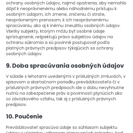
ochrany osobných údajov, najmä opatrenia, aby nemohlo
dôjsť k neoprávnenému alebo náhodnému prístupu k
osobným údajom, ich zmene, zničeniu či strate,
neoprávneným prenosom, k ich neoprávnenému
spracúvaniu, ako aj k inému zneužitiu osobných údajov.
Všetky subjekty, ktorým môžu byť osobné údaje
sprístupnené, rešpektujú právo subjektov údajov na
ochranu súkromia a sú povinné postupovať podľa
platných právnych predpisov týkajúcich sa ochrany
osobných údajov.
9. Doba spracúvania osobných údajov
V súlade s lehotami uvedenými v príslušných zmluvách, v
spisovom a skartačnom poriadku prevádzkovateľa či v
príslušných právnych predpisoch ide o dobu nevyhnutne
nutnú na zabezpečenie práv a povinností plynúcich ako
zo záväzkového vzťahu, tak aj z príslušných právnych
predpisov.
10. Poučenie
Prevádzkovateľ spracúva údaje so súhlasom subjektu
údajov s výnimkou zákonom stanovených prípadov, keď