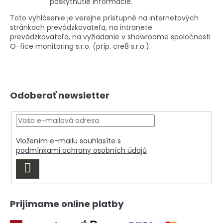
poskytnutie informácie.
Toto vyhlásenie je verejne prístupné na internetových
stránkach prevádzkovateľa, na intranete
prevádzkovateľa, na vyžiadanie v showroome spoločnosti
O-fice monitoring s.r.o. (príp. cre8 s.r.o.).
Z
Odoberať newsletter
á
p
ä
t
i
Vložením e-mailu souhlasíte s
e
podmínkami ochrany osobních údajů
PRIHLÁSIŤ
SA
Prijímame online platby