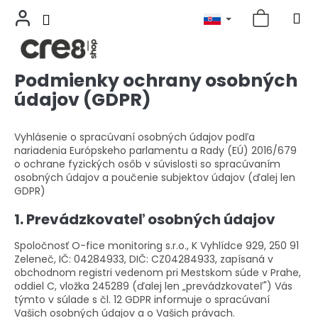
Podmienky ochrany osobných
Prejsť
na
údajov (GDPR)
obsah
Vyhlásenie o spracúvaní osobných údajov podľa
nariadenia Európskeho parlamentu a Rady (EÚ) 2016/679
o ochrane fyzických osôb v súvislosti so spracúvaním
osobných údajov a poučenie subjektov údajov (ďalej len
GDPR)
1. Prevádzkovateľ osobných údajov
Spoločnosť O-fice monitoring s.r.o., K Vyhlídce 929, 250 91
Zeleneč, IČ: 04284933, DIČ: CZ04284933, zapísaná v
obchodnom registri vedenom pri Mestskom súde v Prahe,
oddiel C, vložka 245289 (ďalej len „prevádzkovateľ") Vás
týmto v súlade s čl. 12 GDPR informuje o spracúvaní
Vašich osobných údajov a o Vašich právach.