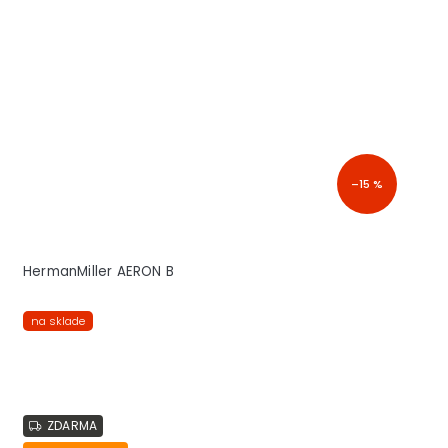
–15 %
HermanMiller AERON B
na sklade
ZDARMA