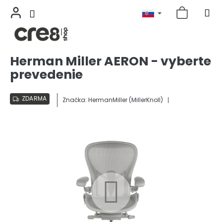
Prejsť
Herman Miller AERON - vyberte
na
prevedenie
obsah
ZDARMA
Značka:
HermanMiller (MillerKnoll)