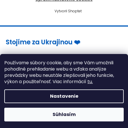
Vytvoril Shoptet
Stojíme za Ukrajinou ❤️
Ako a čím pomôcť »
Používame súbory cookie, aby sme Vám umožnili
pohodlné prehliadanie webu a vďaka analýze
prevádzky webu neustále zlepšovali jeho funkcie,
výkon a použiteľnosť. Viac informácií
tu.
Nastavenie
Súhlasím
Herné stoličky stále skladom! >> Kliknite tu <<