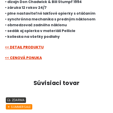
• dizajn Don Chadwick & Bill Stumpf 1994
• záruka 12 rokov 24/7
• plne nastaviteľné lakťové opierky s otáčaním
• synchrónna mechanika s predným náklonom
• obmedzovač zadného náklonu
• sedák aj opierka v materiáli Pellicle
• kolieska na všetky podlahy
<< DETAIL PRODUKTU
<< CENOVÁ PONUKA
Súvisiaci tovar
ZDARMA
☀︎ SUMMERSALE