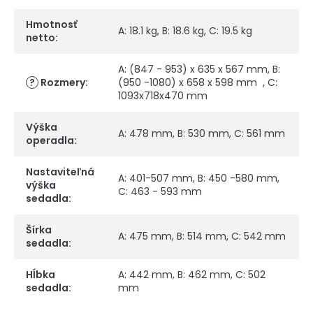
Hmotnosť
A: 18.1 kg, B: 18.6 kg, C: 19.5 kg
netto
:
A: (847 - 953) x 635 x 567 mm, B:
?
Rozmery
:
(950 -1080) x 658 x 598 mm , C:
1093x718x470 mm
Výška
A: 478 mm, B: 530 mm, C: 561 mm
operadla
:
Nastaviteľná
A: 401-507 mm, B: 450 -580 mm,
výška
C: 463 - 593 mm
sedadla
:
Šírka
A: 475 mm, B: 514 mm, C: 542 mm
sedadla
:
Hĺbka
A: 442 mm, B: 462 mm, C: 502
sedadla
:
mm