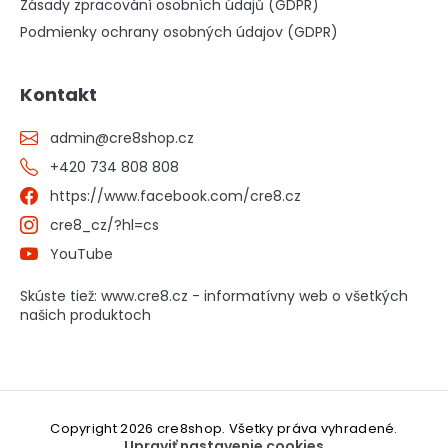
Zásady zpracování osobních údajů (GDPR)
Podmienky ochrany osobných údajov (GDPR)
Kontakt
admin
@
cre8shop.cz
+420 734 808 808
https://www.facebook.com/cre8.cz
cre8_cz/?hl=cs
YouTube
Skúste tiež: www.cre8.cz - informatívny web o všetkých
našich produktoch
Copyright 2026
cre8shop
. Všetky práva vyhradené.
Upraviť nastavenie cookies