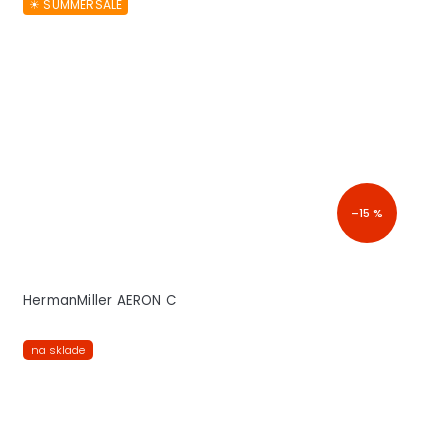
☀︎ SUMMERSALE
–15 %
HermanMiller AERON C
na sklade