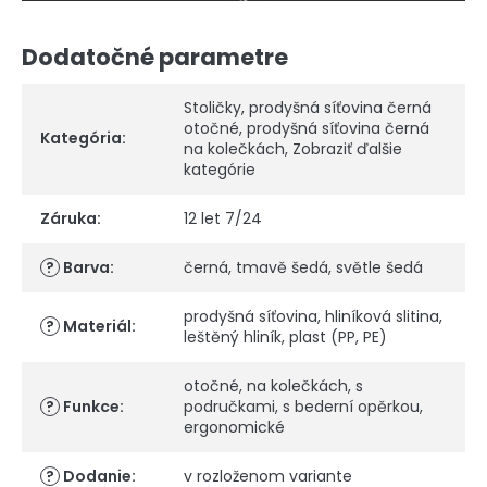
Dodatočné parametre
Stoličky
,
prodyšná síťovina černá
otočné
,
prodyšná síťovina černá
Kategória
:
na kolečkách
,
Zobraziť ďalšie
kategórie
Záruka
:
12 let 7/24
?
Barva
:
černá
,
tmavě šedá
,
světle šedá
prodyšná síťovina
,
hliníková slitina
,
?
Materiál
:
leštěný hliník
,
plast (PP, PE)
otočné
,
na kolečkách
,
s
?
Funkce
:
područkami
,
s bederní opěrkou
,
ergonomické
?
Dodanie
:
v rozloženom variante