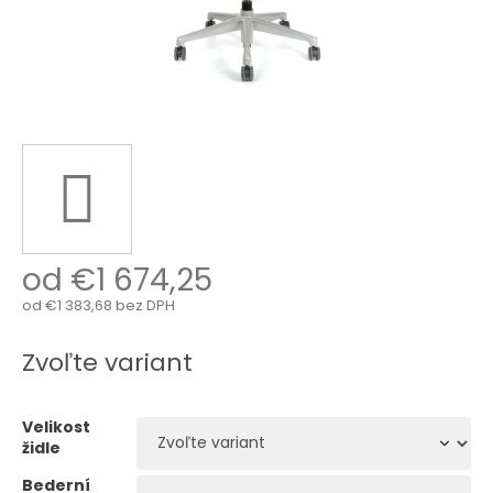
od
€1 674,25
od
€1 383,68
bez DPH
Jednotková
cena:
Zvoľte variant
Velikost
židle
Bederní