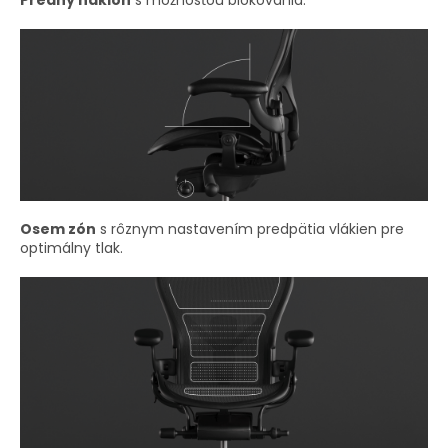
Predný náklon
s možnosťou blokovania.
Osem zón
s rôznym nastavením predpätia vlákien pre
optimálny tlak.