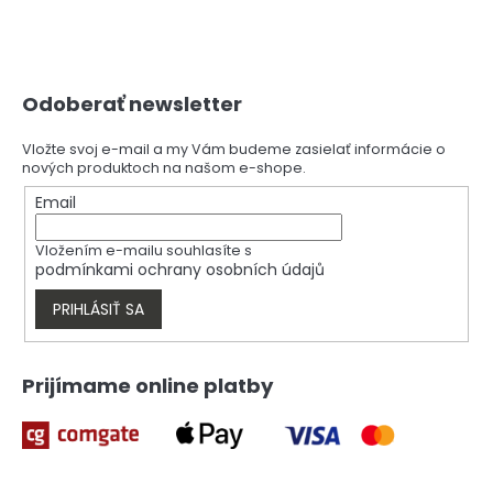
Z
Odoberať newsletter
á
p
ä
Vložte svoj e-mail a my Vám budeme zasielať informácie o
nových produktoch na našom e-shope.
t
i
Email
e
Vložením e-mailu souhlasíte s
podmínkami ochrany osobních údajů
PRIHLÁSIŤ SA
Prijímame online platby