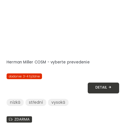
Herman Miller COSM - vyberte prevedenie
dodanie: 3-4 týždne
DETAIL
nízká
střední
vysoká
ZDARMA