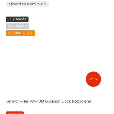
Mineral/leštěný hliník
ZDARMA
ROZBALENO
☀︎ SUMMERSALE
–35 %
HermanMiller VANTUM Obsidian Black (rozbalené)
na sklade