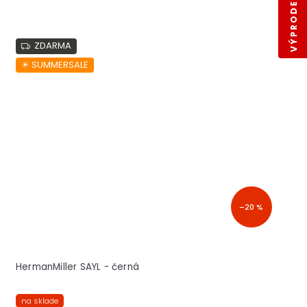
VÝPRODEJ SKLADŮ
ZDARMA
☀︎ SUMMERSALE
–20 %
HermanMiller SAYL - černá
na sklade