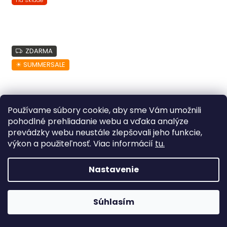
ZDARMA
☀︎ SUMMERSALE
Používame súbory cookie, aby sme Vám umožnili
pohodlné prehliadanie webu a vďaka analýze
prevádzky webu neustále zlepšovali jeho funkcie,
výkon a použiteľnosť. Viac informácií
tu.
Nastavenie
–15 %
Súhlasím
Herné stoličky stále skladom! >> Kliknite tu <<
HermanMiller VERUS Interweave (sieťovaná)