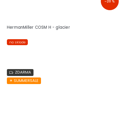
–20 %
HermanMiller COSM H - glacier
na sklade
ZDARMA
☀︎ SUMMERSALE