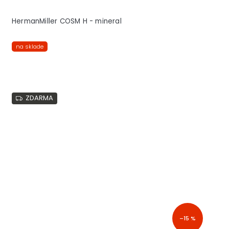
HermanMiller COSM H - mineral
na sklade
ZDARMA
–15 %