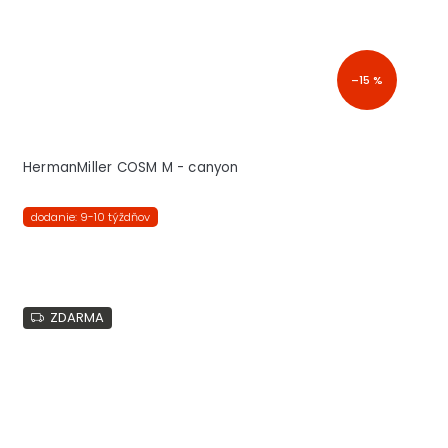
–15 %
HermanMiller COSM M - canyon
dodanie: 9-10 týždňov
ZDARMA