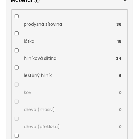
Materiál
?
prodyšná síťovina
36
látka
15
hliníková slitina
34
leštěný hliník
6
kov
0
dřevo (masiv)
0
dřevo (překližka)
0