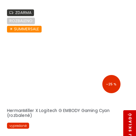
ZDARMA
ROZBALENO
☀︎ SUMMERSALE
–25 %
HermanMiller X Logitech G EMBODY Gaming Cyan
(rozbalené)
vypredané