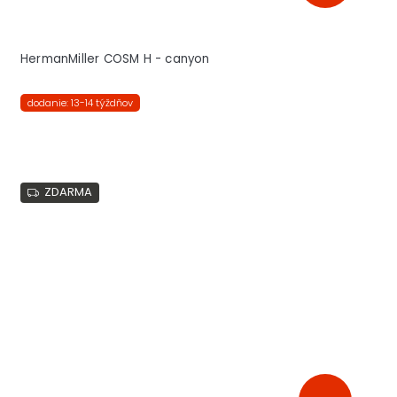
HermanMiller COSM H - canyon
dodanie: 13-14 týždňov
ZDARMA