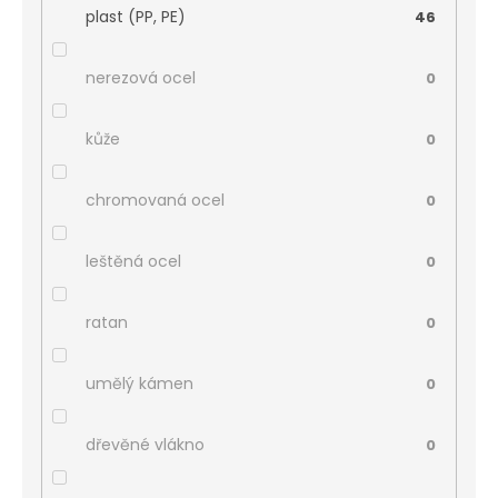
plast (PP, PE)
46
nerezová ocel
0
kůže
0
chromovaná ocel
0
leštěná ocel
0
ratan
0
umělý kámen
0
dřevěné vlákno
0