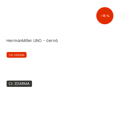
–15 %
HermanMiller LINO - černá
na sklade
ZDARMA