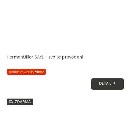
HermanMiller SAYL - zvolte provedení
dodanie: 5-6 týždňov
DETAIL
ZDARMA