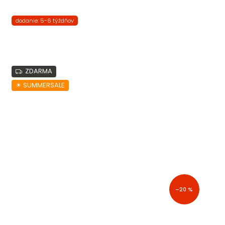
dodanie: 5-6 týždňov
ZDARMA
☀︎ SUMMERSALE
–20 %