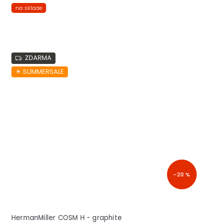
na sklade
ZDARMA
☀︎ SUMMERSALE
–20 %
HermanMiller COSM H - graphite