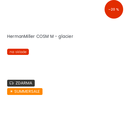
–20 %
HermanMiller COSM M - glacier
na sklade
ZDARMA
☀︎ SUMMERSALE