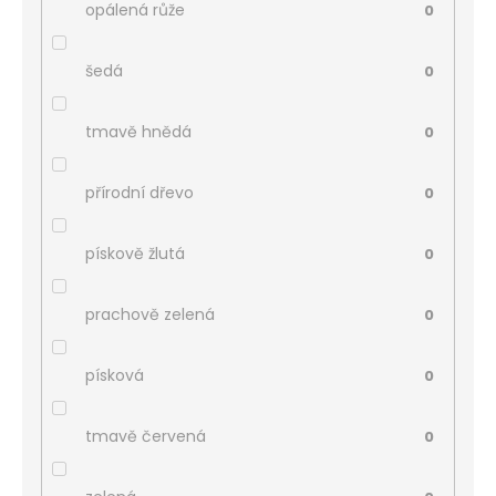
opálená růže
0
šedá
0
tmavě hnědá
0
přírodní dřevo
0
pískově žlutá
0
prachově zelená
0
písková
0
tmavě červená
0