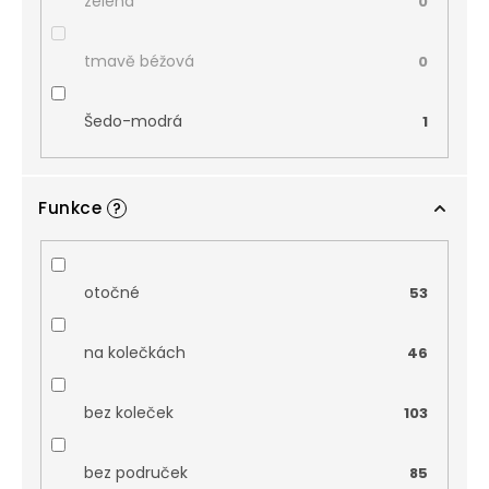
zelená
0
tmavě béžová
0
Šedo-modrá
1
Funkce
?
otočné
53
na kolečkách
46
bez koleček
103
bez područek
85