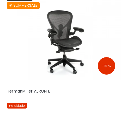
☀︎ SUMMERSALE
–15 %
HermanMiller AERON B
na sklade