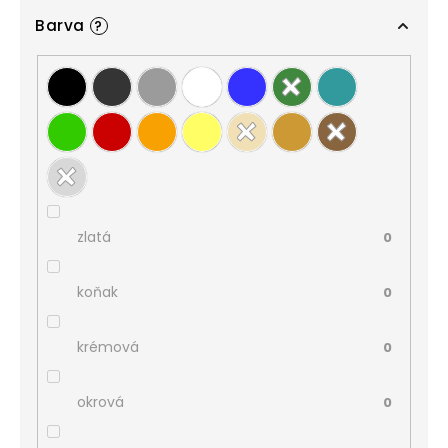
Barva
?
zlatá
0
koňak
0
krémová
0
okrová
0