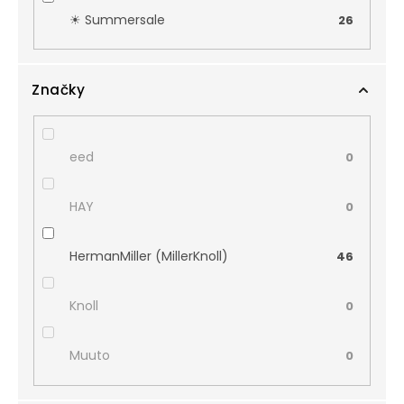
☀︎ Summersale
26
Značky
eed
0
HAY
0
HermanMiller (MillerKnoll)
46
Knoll
0
Muuto
0