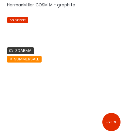
HermanMiller COSM M - graphite
na sklade
ZDARMA
☀︎ SUMMERSALE
–20 %