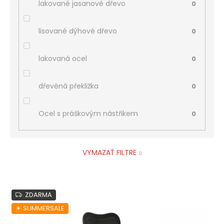
lakované jasanové dřevo
0
lisované dýhové dřevo
0
lakovaná ocel
0
dřevěná překližka
0
Ocel s práškovým nástřikem
0
VYMAZAŤ FILTRE
V
ZDARMA
ý
p
☀︎ SUMMERSALE
i