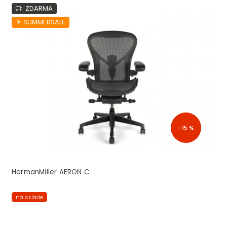
ZDARMA
☀︎ SUMMERSALE
–15 %
HermanMiller AERON C
na sklade