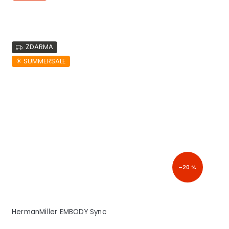
ZDARMA
☀︎ SUMMERSALE
–20 %
HermanMiller EMBODY Sync