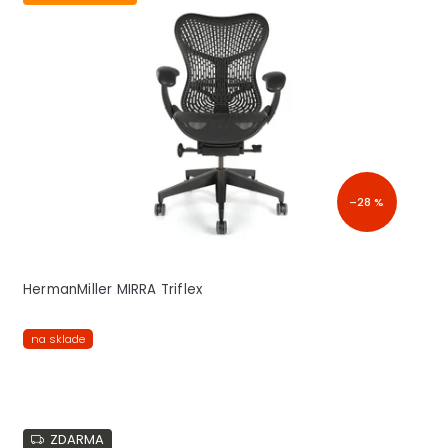
–28 %
HermanMiller MIRRA Triflex
na sklade
ZDARMA