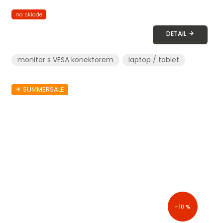
na sklade
DETAIL
monitor s VESA konektorem
laptop / tablet
☀︎ SUMMERSALE
–10 %