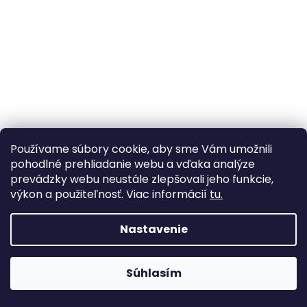
Používame súbory cookie, aby sme Vám umožnili
pohodlné prehliadanie webu a vďaka analýze
prevádzky webu neustále zlepšovali jeho funkcie,
výkon a použiteľnosť. Viac informácií
tu.
Nastavenie
CBS VESA plate
Súhlasím
dodanie: 5-6 týždňov
Herné stoličky stále skladom! >> Kliknite tu <<