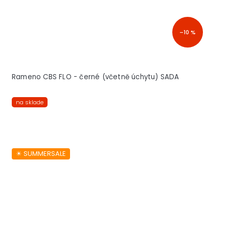
–10 %
Rameno CBS FLO - černé (včetně úchytu) SADA
na sklade
☀︎ SUMMERSALE