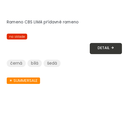
Rameno CBS LIMA přídavné rameno
na sklade
DETAIL
černá
bílá
šedá
☀︎ SUMMERSALE