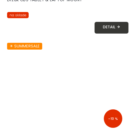
na sklade
DETAIL
☀︎ SUMMERSALE
–10 %