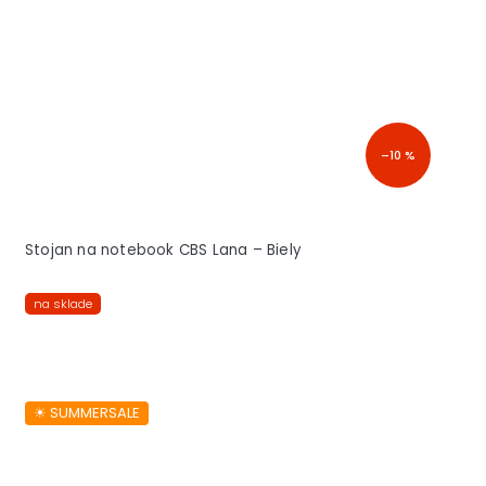
–10 %
Stojan na notebook CBS Lana – Biely
na sklade
☀︎ SUMMERSALE