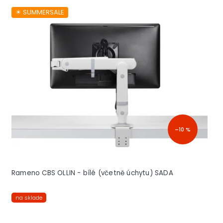
☀︎ SUMMERSALE
–10 %
Rameno CBS OLLIN - bílé (včetně úchytu) SADA
na sklade