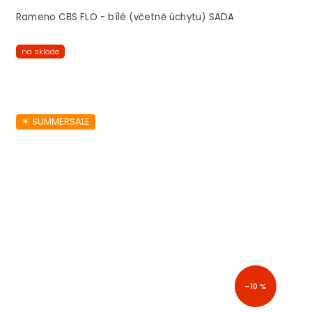
Rameno CBS FLO - bílé (včetně úchytu) SADA
na sklade
☀︎ SUMMERSALE
–10 %