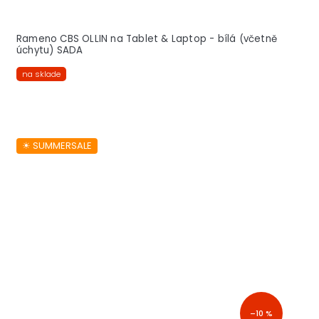
Rameno CBS OLLIN na Tablet & Laptop - bílá (včetně
úchytu) SADA
na sklade
☀︎ SUMMERSALE
–10 %