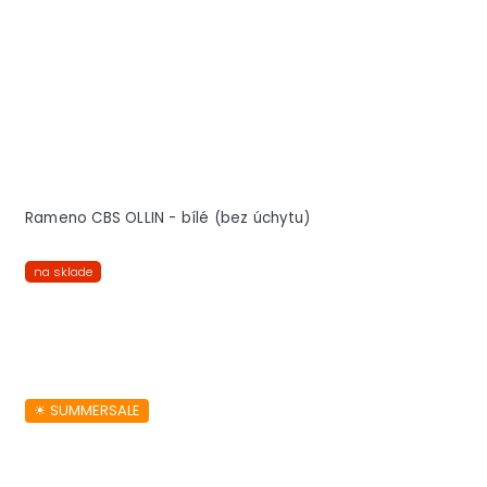
Rameno CBS OLLIN - bílé (bez úchytu)
na sklade
☀︎ SUMMERSALE