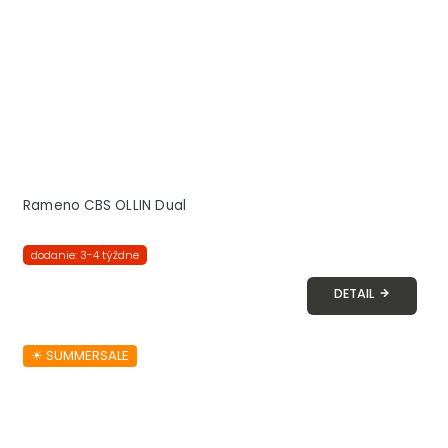
Rameno CBS OLLIN Dual
dodanie: 3-4 týždne
DETAIL
☀︎ SUMMERSALE