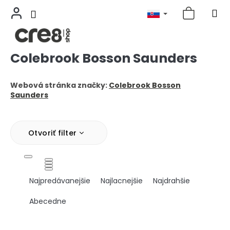
Colebrook Bosson Saunders
Prejsť
na
obsah
Webová stránka značky:
Colebrook Bosson
Saunders
Otvoriť filter
R
Najpredávanejšie
Najlacnejšie
Najdrahšie
a
d
Abecedne
e
n
V