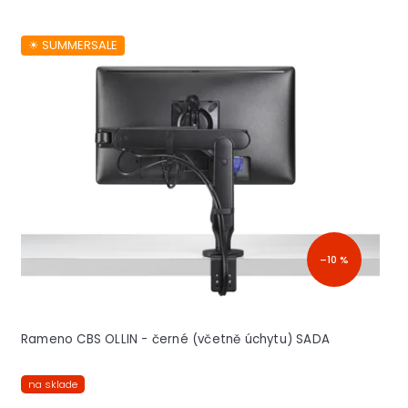
☀︎ SUMMERSALE
–10 %
Rameno CBS OLLIN - černé (včetně úchytu) SADA
na sklade