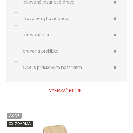
lakované jasanové dřevo
0
lisované dýhové dřevo
0
lakovaná ocel
0
dřevěná překližka
0
Ocel s práškovým nástřikem
0
VYMAZAŤ FILTRE
V
AKCE
ý
p
ZDARMA
i