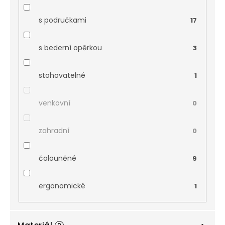
s područkami
17
s bederní opěrkou
3
stohovatelné
1
venkovní
0
zahradní
0
čalouněné
9
ergonomické
1