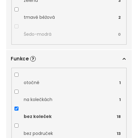
zelená
3
tmavě béžová
2
Šedo-modrá
0
Funkce
?
otočné
1
na kolečkách
1
bez koleček
18
bez područek
13