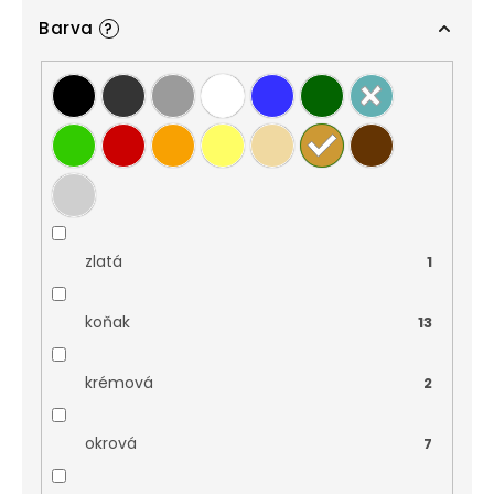
Barva
?
zlatá
1
koňak
13
krémová
2
okrová
7