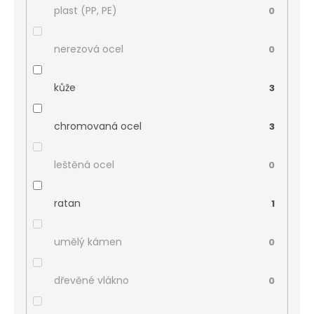
plast (PP, PE)
0
nerezová ocel
0
kůže
3
chromovaná ocel
3
leštěná ocel
0
ratan
1
umělý kámen
0
dřevěné vlákno
0