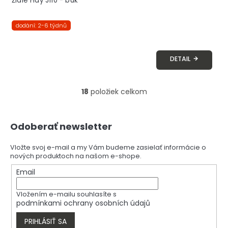
Židle Hay J110 - buk
dodání: 2-6 týdnů
DETAIL
18
položiek celkom
O
v
l
Z
á
Odoberať newsletter
á
d
p
a
ä
Vložte svoj e-mail a my Vám budeme zasielať informácie o
c
nových produktoch na našom e-shope.
t
i
i
Email
e
e
p
r
Vložením e-mailu souhlasíte s
v
podmínkami ochrany osobních údajů
k
y
PRIHLÁSIŤ SA