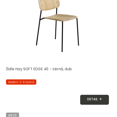
s
p
r
o
d
u
k
t
o
v
Židle Hay SOFT EDGE 40 - černá, dub
dodání: 2-6 týdnů
DETAIL
AKCE