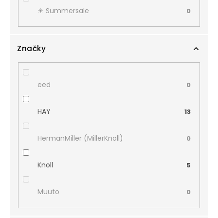
☀︎ Summersale
0
Značky
eed
0
HAY
13
HermanMiller (MillerKnoll)
0
Knoll
5
Muuto
0