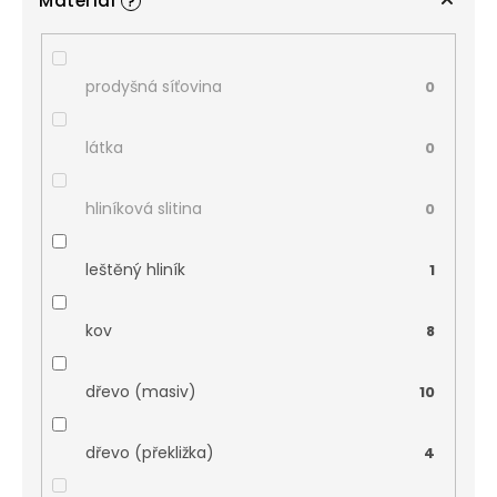
Materiál
?
prodyšná síťovina
0
látka
0
hliníková slitina
0
leštěný hliník
1
kov
8
dřevo (masiv)
10
dřevo (překližka)
4