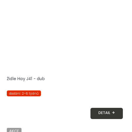
Židle Hay J41 - dub
dodání: 2-6 týdnů
DETAIL
AKCE