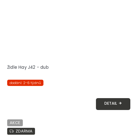
Židle Hay J42 - dub
dodání: 2-6 týdnů
DETAIL
AKCE
ZDARMA