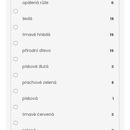
opálená růže
6
šedá
18
tmavě hnědá
19
přírodní dřevo
19
pískově žlutá
3
prachově zelená
8
písková
1
tmavě červená
3