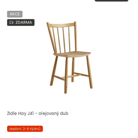
AKCE
ZDARMA
Židle Hay J41 - olejovaný dub
dodání: 2-6 týdnů