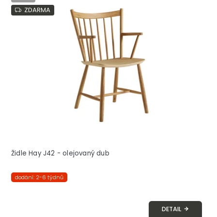
ZDARMA
Židle Hay J42 - olejovaný dub
dodání: 2-6 týdnů
DETAIL