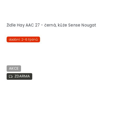
Židle Hay AAC 27 - černá, kůže Sense Nougat
dodání: 2-6 týdnů
AKCE
ZDARMA