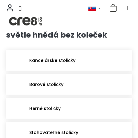
světle hnědá bez koleček
Prejsť
na
obsah
Kancelárske stoličky
Barové stoličky
Herné stoličky
Stohovateľné stoličky