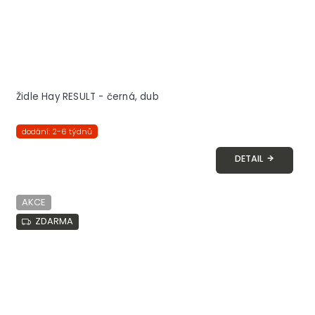
Židle Hay RESULT - černá, dub
dodání: 2-6 týdnů
DETAIL
AKCE
ZDARMA