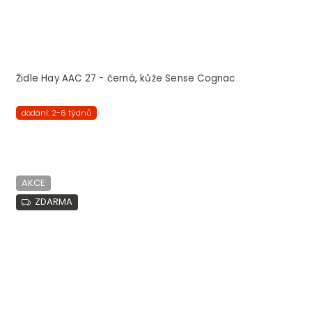
Židle Hay AAC 27 - černá, kůže Sense Cognac
dodání: 2-6 týdnů
AKCE
ZDARMA