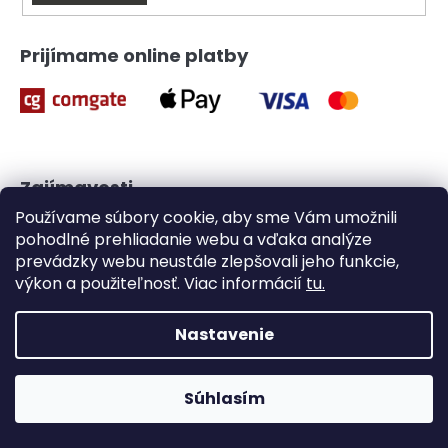
v
ý
p
Prijímame online platby
i
s
u
Zajímavosti
Používame súbory cookie, aby sme Vám umožnili
Súboj stoličiek EMBODY vs. AERON – víťazom je zákazník
pohodlné prehliadanie webu a vďaka analýze
prevádzky webu neustále zlepšovali jeho funkcie,
Hlavová opierka – áno či nie?
výkon a použiteľnosť. Viac informácií
tu.
Sú vaše oči v správnej výške?
Nastavenie
Dôležité odkazy
Súhlasím
Herné stoličky stále skladom! >> Kliknite tu <<
Moja objednávka
Kontakty