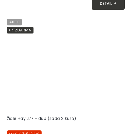
DETAIL
AKCE
ZDARMA
Židle Hay J77 - dub (sada 2 kusů)
dodání: 2-6 týdnů