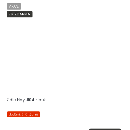
AKCE
ZDARMA
Židle Hay J104 - buk
dodání: 2-6 týdnů