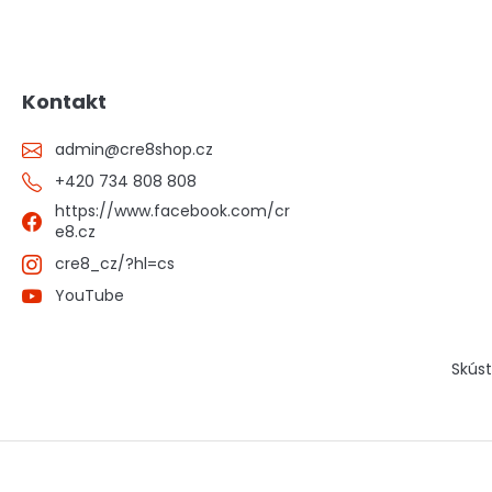
Kontakt
admin
@
cre8shop.cz
+420 734 808 808
https://www.facebook.com/cr
e8.cz
cre8_cz/?hl=cs
YouTube
Skúst