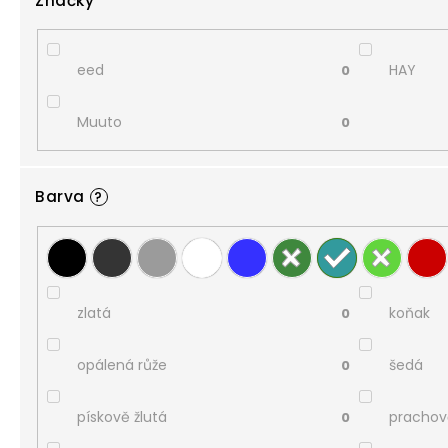
Značky
eed
HAY
0
Muuto
0
Barva
?
zlatá
koňak
0
opálená růže
šedá
0
pískově žlutá
prachov
0