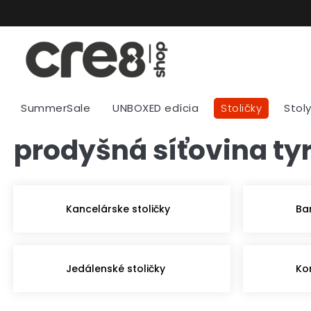
Prejsť
na
obsah
SummerSale
UNBOXED edícia
Stoličky
Stol
prodyšná síťovina ty
Kancelárske stoličky
Ba
Jedálenské stoličky
Ko