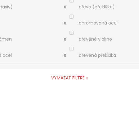
masiv)
dřevo (překližka)
0
chromovaná ocel
0
kámen
dřevěné vlákno
0
á ocel
dřevěná překližka
0
VYMAZAŤ FILTRE