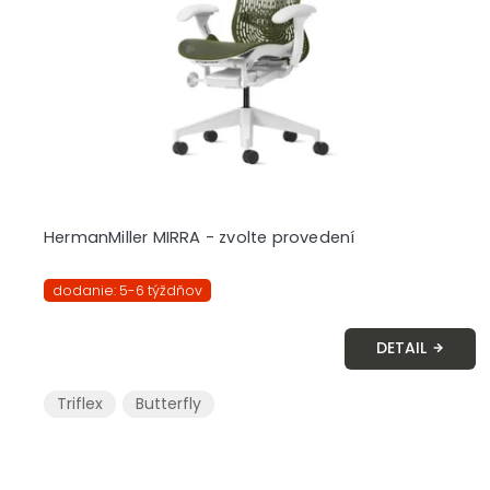
r
o
d
u
k
t
o
v
HermanMiller MIRRA - zvolte provedení
dodanie: 5-6 týždňov
DETAIL
Triflex
Butterfly