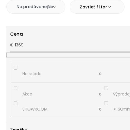
Najpredávanejšie
Zavrieť filter
Cena
€
1369
Na sklade
0
Akce
Výprodej
0
SHOWROOM
☀︎ Summ
0