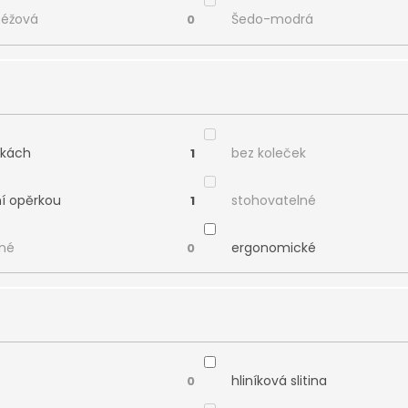
béžová
Šedo-modrá
0
čkách
bez koleček
1
ní opěrkou
stohovatelné
1
né
ergonomické
0
hliníková slitina
0