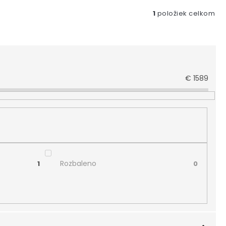
1
položiek celkom
€
1589
Rozbaleno
1
0