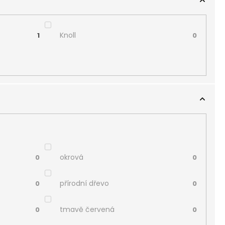
Knoll
1
0
okrová
0
0
přírodní dřevo
0
0
tmavě červená
0
0