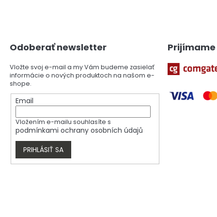
Z
á
p
ä
Odoberať newsletter
Prijímame 
t
i
Vložte svoj e-mail a my Vám budeme zasielať
e
informácie o nových produktoch na našom e-
shope.
Email
Vložením e-mailu souhlasíte s
podmínkami ochrany osobních údajů
PRIHLÁSIŤ SA