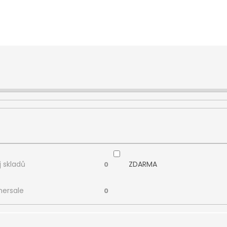
 skladů
ZDARMA
0
ersale
0