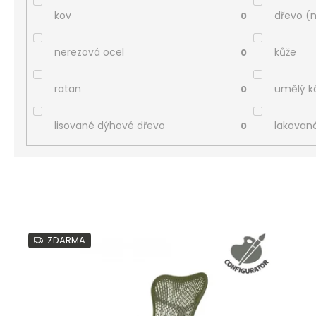
kov
dřevo (
0
nerezová ocel
kůže
0
ratan
umělý 
0
lisované dýhové dřevo
lakovan
0
V
ý
ZDARMA
p
i
s
p