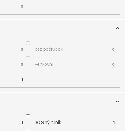
0
bez područek
0
0
venkovní
0
0
1
leštěný hliník
1
1