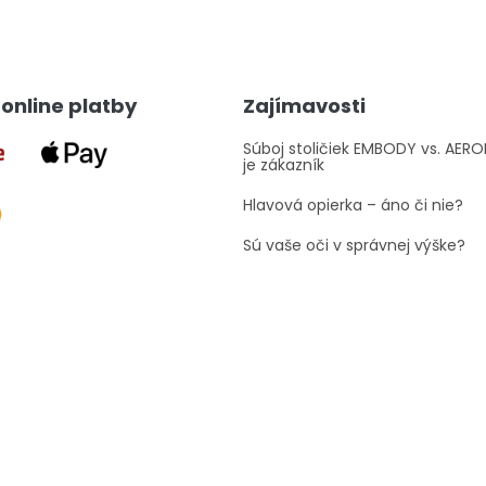
v
l
á
d
a
online platby
Zajímavosti
c
i
e
Súboj stoličiek EMBODY vs. AER
je zákazník
p
r
Hlavová opierka – áno či nie?
v
k
Sú vaše oči v správnej výške?
y
v
ý
p
i
s
u