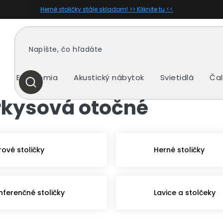
Herné stoličky stále skladom! >> Kliknite tu <<
y
Ergonómia
Akustický nábytok
Svietidlá
Čal
HĽADAŤ
rkysová otočné
rové stoličky
Herné stoličky
nferenčné stoličky
Lavice a stolčeky