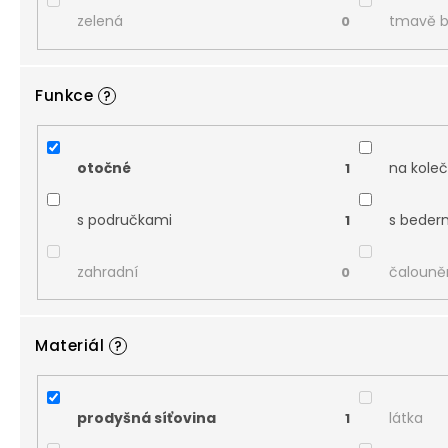
zelená
tmavě 
0
Funkce
?
otočné
na kole
1
s područkami
s beder
1
zahradní
čalouně
0
Materiál
?
prodyšná síťovina
látka
1