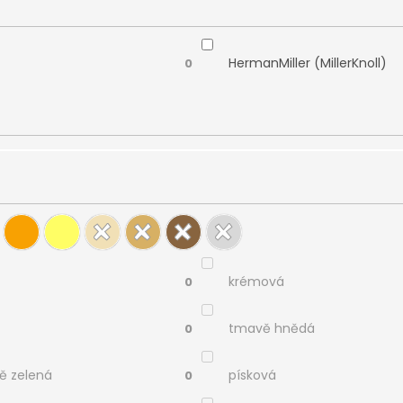
HermanMiller (MillerKnoll)
0
krémová
0
tmavě hnědá
0
ě zelená
písková
0