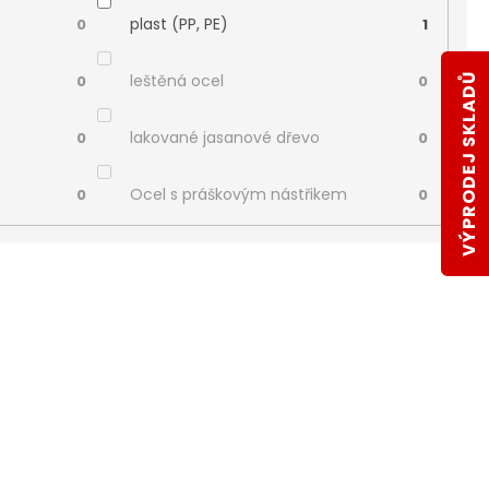
plast (PP, PE)
0
1
leštěná ocel
VÝPRODEJ SKLADŮ
0
0
lakované jasanové dřevo
0
0
Ocel s práškovým nástřikem
0
0