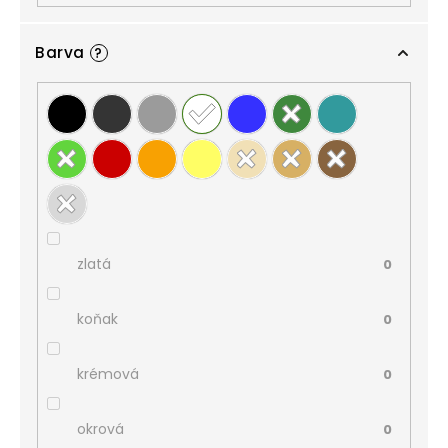
Barva
?
zlatá
0
koňak
0
krémová
0
okrová
0