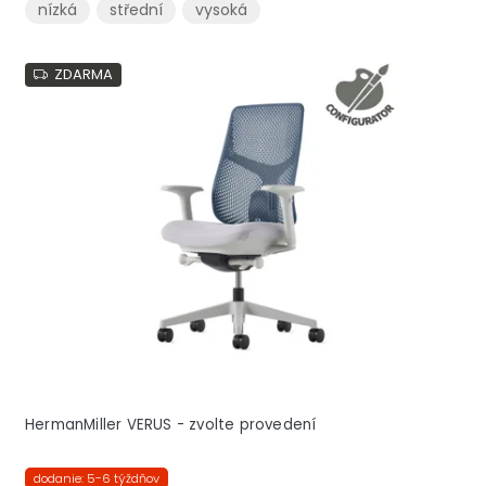
nízká
střední
vysoká
ZDARMA
HermanMiller VERUS - zvolte provedení
dodanie: 5-6 týždňov