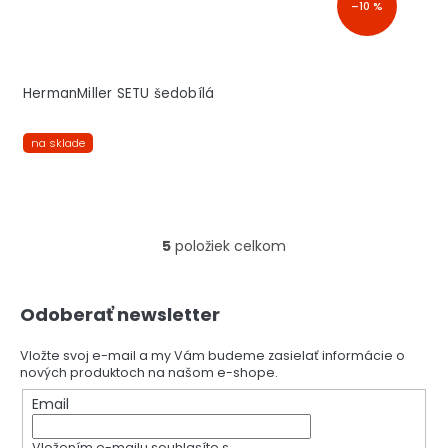
–10 %
HermanMiller SETU šedobílá
na sklade
5
položiek celkom
O
v
l
Z
á
Odoberať newsletter
á
d
p
a
ä
Vložte svoj e-mail a my Vám budeme zasielať informácie o
c
nových produktoch na našom e-shope.
t
i
i
Email
e
e
p
r
Vložením e-mailu souhlasíte s