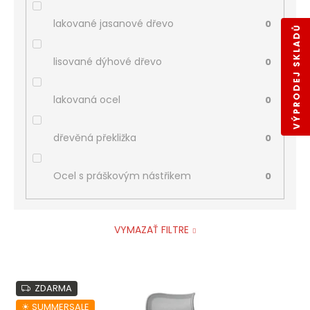
lakované jasanové dřevo
0
VÝPRODEJ SKLADŮ
lisované dýhové dřevo
0
lakovaná ocel
0
dřevěná překližka
0
Ocel s práškovým nástřikem
0
VYMAZAŤ FILTRE
V
ZDARMA
ý
p
☀︎ SUMMERSALE