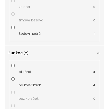
zelená
0
tmavě béžová
0
Šedo-modrá
1
Funkce
?
otočné
4
na kolečkách
4
bez koleček
0