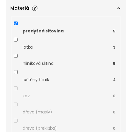
Materiál
?
prodyšná síťovina
5
látka
3
hliníková slitina
5
leštěný hliník
2
kov
0
dřevo (masiv)
0
dřevo (překližka)
0