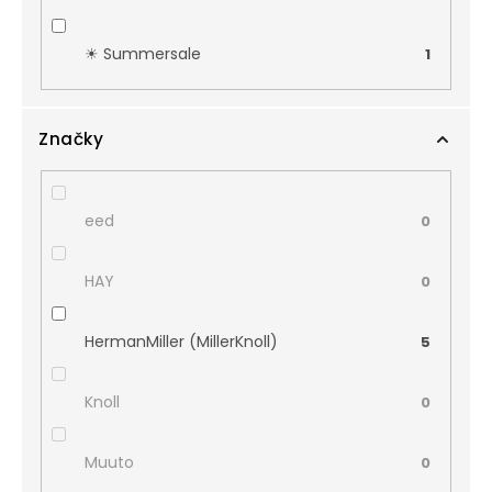
☀︎ Summersale
1
Značky
eed
0
HAY
0
HermanMiller (MillerKnoll)
5
Knoll
0
Muuto
0