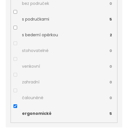
bez područek
0
s područkami
5
s bederní opěrkou
2
stohovatelné
0
venkovní
0
zahradní
0
čalouněné
0
ergonomické
5