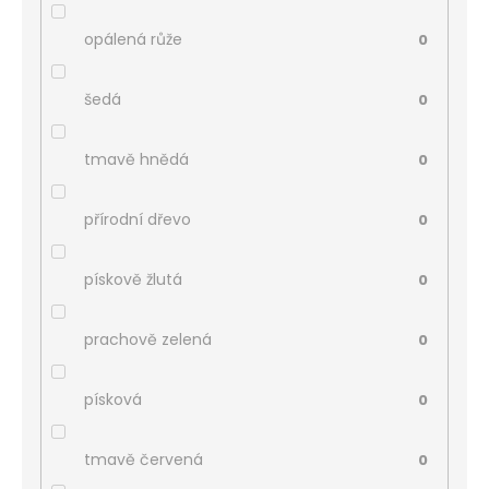
opálená růže
0
šedá
0
tmavě hnědá
0
přírodní dřevo
0
pískově žlutá
0
prachově zelená
0
písková
0
tmavě červená
0