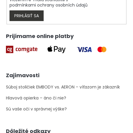
v
podmínkami ochrany osobních údajů
k
y
PRIHLÁSIŤ SA
v
ý
p
Prijímame online platby
i
s
u
Zajímavosti
Súboj stoličiek EMBODY vs. AERON – víťazom je zákazník
Hlavová opierka – áno či nie?
Sú vaše oči v správnej výške?
Dôležité odkazy