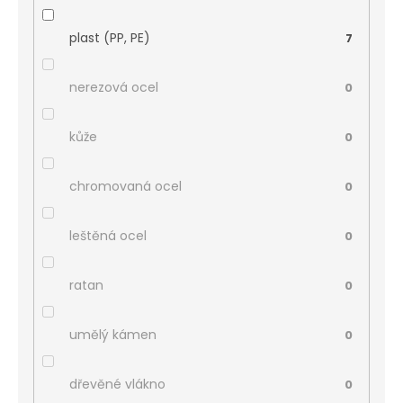
plast (PP, PE)
7
nerezová ocel
0
kůže
0
chromovaná ocel
0
leštěná ocel
0
ratan
0
umělý kámen
0
dřevěné vlákno
0