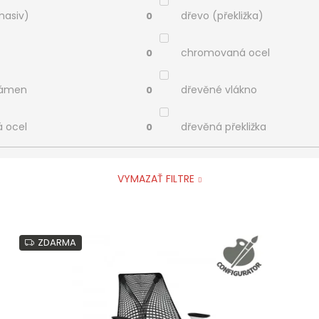
masiv)
dřevo (překližka)
0
chromovaná ocel
0
kámen
dřevěné vlákno
0
á ocel
dřevěná překližka
0
VYMAZAŤ FILTRE
ZDARMA