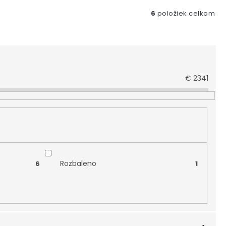
6
položiek celkom
€
2341
Rozbaleno
6
1