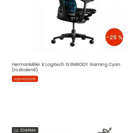
r
o
d
u
k
t
–25 %
o
v
HermanMiller X Logitech G EMBODY Gaming Cyan
(rozbalené)
vypredané
ZDARMA