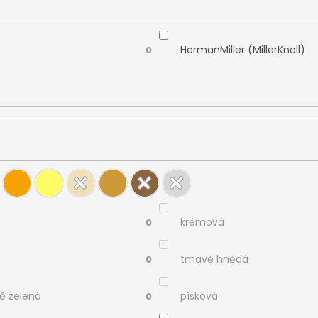
HermanMiller (MillerKnoll)
0
krémová
0
tmavě hnědá
0
ě zelená
písková
0