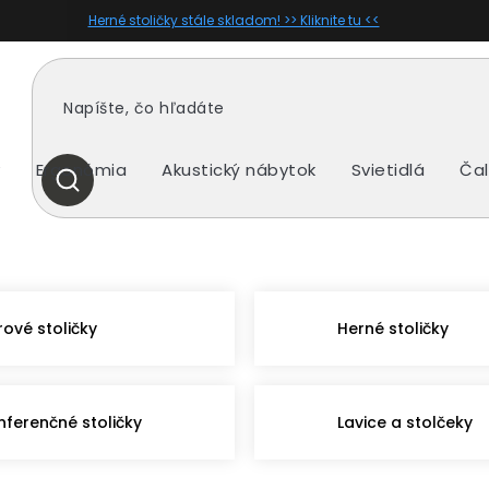
Herné stoličky stále skladom! >> Kliknite tu <<
y
Ergonómia
Akustický nábytok
Svietidlá
Čal
HĽADAŤ
rové stoličky
Herné stoličky
nferenčné stoličky
Lavice a stolčeky