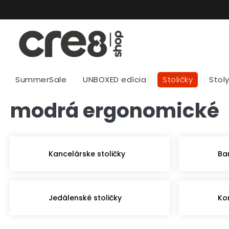
Prejsť
na
obsah
SummerSale
UNBOXED edícia
Stoličky
Stol
modrá ergonomické
Kancelárske stoličky
Ba
Jedálenské stoličky
Ko