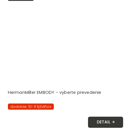
HermanMiller EMBODY - vyberte prevedenie
dodanie: 10-11 týždňov
DETAIL