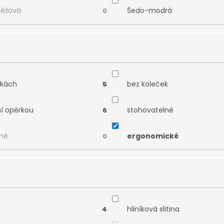
béžová
Šedo-modrá
0
čkách
bez koleček
5
ní opěrkou
stohovatelné
6
né
ergonomické
0
hliníková slitina
4