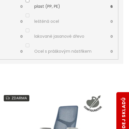
plast (PP, PE)
0
6
leštěná ocel
0
0
lakované jasanové dřevo
0
0
Ocel s práškovým nástřikem
0
0
ZDARMA
VÝPRODEJ SKLADŮ