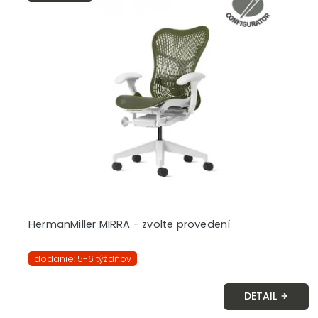
HermanMiller MIRRA - zvolte provedení
dodanie: 5-6 týždňov
DETAIL