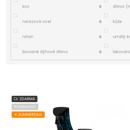
kov
dřevo (
0
nerezová ocel
kůže
0
ratan
umělý 
0
lisované dýhové dřevo
lakovan
0
V
ý
ZDARMA
p
ROZBALENO
i
☀︎ SUMMERSALE
s
p