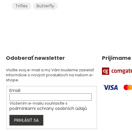
Triflex
Butterfly
Z
á
p
ä
Odoberať newsletter
Prijímame 
t
i
Vložte svoj e-mail a my Vám budeme zasielať
e
informácie o nových produktoch na našom e-
shope.
Email
Vložením e-mailu souhlasíte s
podmínkami ochrany osobních údajů
PRIHLÁSIŤ SA