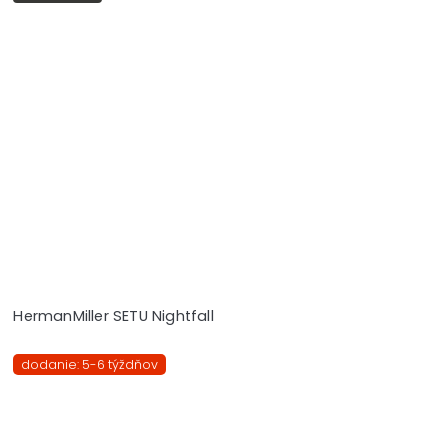
HermanMiller SETU Nightfall
dodanie: 5-6 týždňov