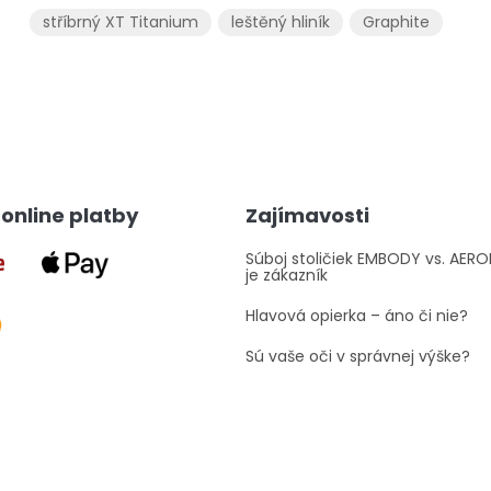
stříbrný XT Titanium
leštěný hliník
Graphite
O
v
l
á
d
a
online platby
Zajímavosti
c
i
e
Súboj stoličiek EMBODY vs. AER
je zákazník
p
r
Hlavová opierka – áno či nie?
v
k
Sú vaše oči v správnej výške?
y
v
ý
p
i
s
u