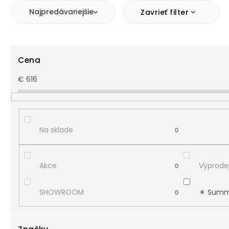
Najpredávanejšie
Zavrieť filter
Cena
€
616
Na sklade
0
Akce
Výprodej
0
SHOWROOM
☀︎ Summ
0