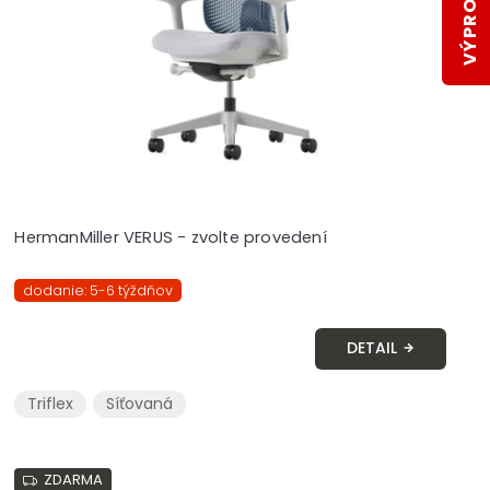
HermanMiller VERUS - zvolte provedení
dodanie: 5-6 týždňov
DETAIL
Triflex
Síťovaná
ZDARMA