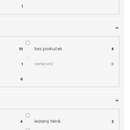
1
bez područek
10
8
venkovní
1
0
6
leštěný hliník
4
2