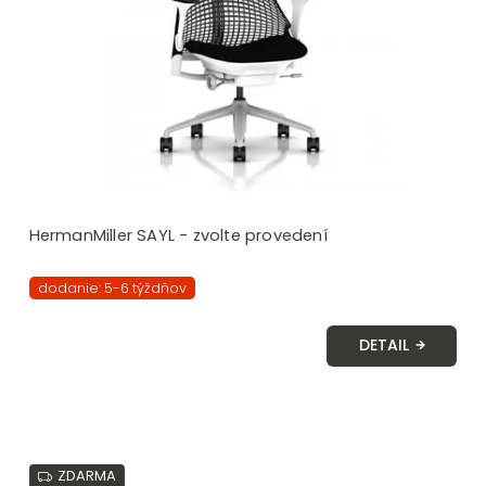
HermanMiller SAYL - zvolte provedení
dodanie: 5-6 týždňov
DETAIL
ZDARMA