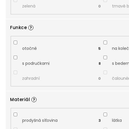
zelená
tmavě 
0
Funkce
?
otočné
na kole
5
s područkami
s beder
8
zahradní
čalouně
0
Materiál
?
prodyšná síťovina
látka
3