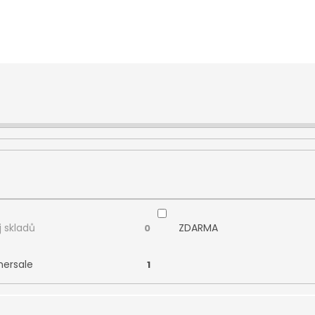
 skladů
ZDARMA
0
ersale
1