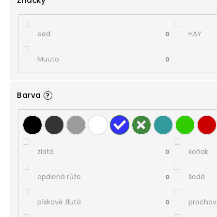
Značky
eed
HAY
0
Muuto
0
Barva
?
zlatá
koňak
0
opálená růže
šedá
0
pískově žlutá
prachov
0