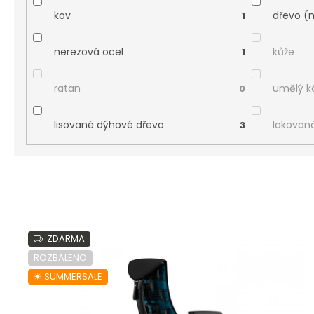
kov
dřevo (
1
nerezová ocel
kůže
1
ratan
umělý 
0
lisované dýhové dřevo
lakovan
3
V
ý
ZDARMA
p
ROZBALENO
i
☀︎ SUMMERSALE
s
p