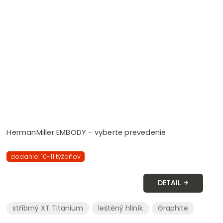
HermanMiller EMBODY - vyberte prevedenie
dodanie: 10-11 týždňov
DETAIL
stříbrný XT Titanium
leštěný hliník
Graphite