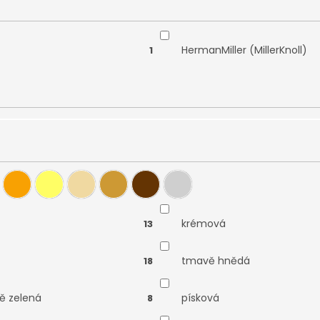
HermanMiller (MillerKnoll)
1
krémová
13
tmavě hnědá
18
ě zelená
písková
8