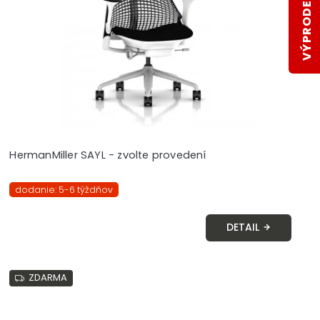
VÝPRODEJ SKLADŮ
HermanMiller SAYL - zvolte provedení
dodanie: 5-6 týždňov
DETAIL
ZDARMA