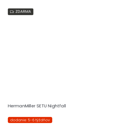
ZDARMA
HermanMiller SETU Nightfall
dodanie: 5-6 týždňov