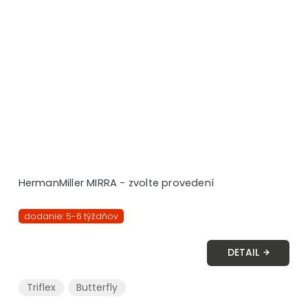
HermanMiller MIRRA - zvolte provedení
dodanie: 5-6 týždňov
DETAIL
Triflex
Butterfly