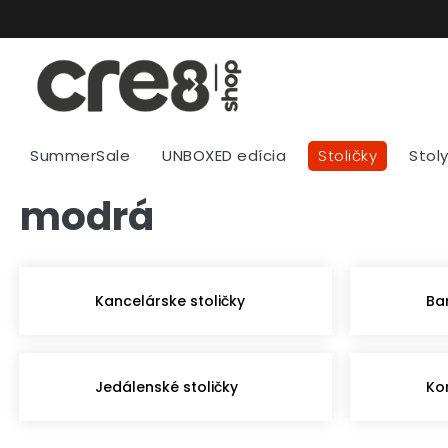
Prejsť
na
obsah
SummerSale
UNBOXED edícia
Stoličky
Stol
modrá
Kancelárske stoličky
Ba
Jedálenské stoličky
Ko