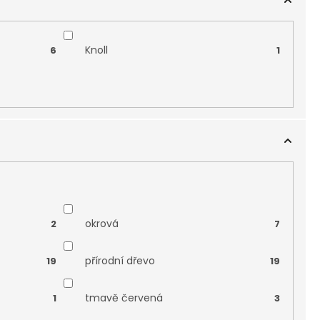
Knoll
6
1
okrová
2
7
přírodní dřevo
19
19
tmavě červená
1
3