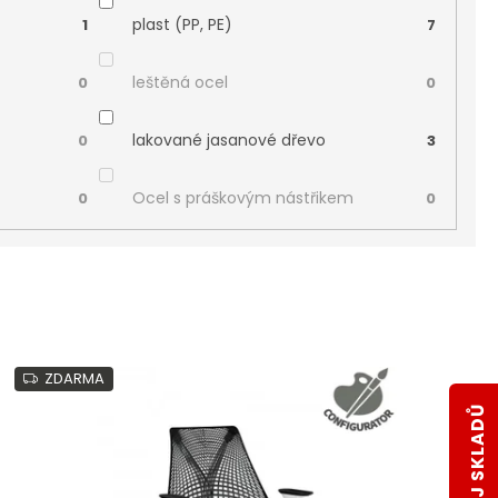
plast (PP, PE)
1
7
leštěná ocel
0
0
lakované jasanové dřevo
0
3
Ocel s práškovým nástřikem
0
0
ZDARMA