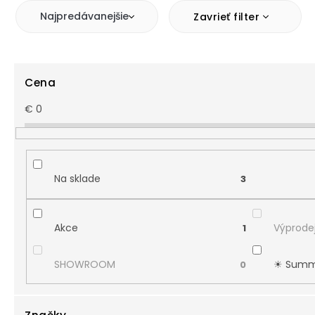
Najpredávanejšie
Zavrieť filter
Cena
€
0
Na sklade
3
Akce
Výprodej
1
SHOWROOM
☀︎ Summ
0