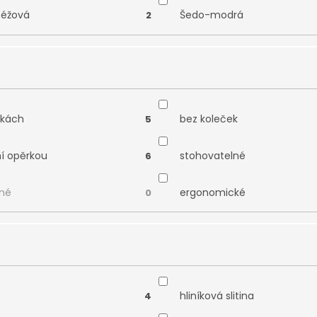
béžová
Šedo-modrá
2
čkách
bez koleček
5
ní opěrkou
stohovatelné
6
né
ergonomické
0
hliníková slitina
4