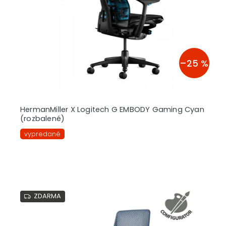
r
o
d
u
k
t
–25 %
o
v
HermanMiller X Logitech G EMBODY Gaming Cyan
(rozbalené)
vypredané
ZDARMA