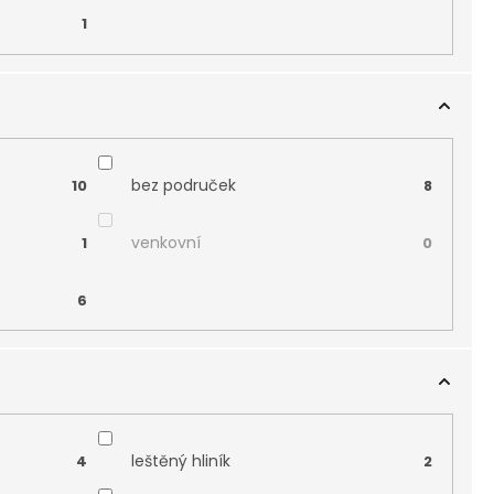
1
bez područek
10
8
venkovní
1
0
6
leštěný hliník
4
2