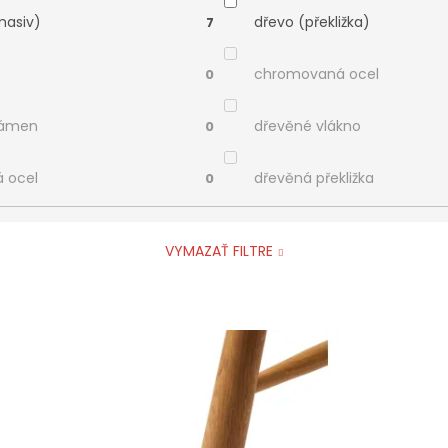
masiv)
dřevo (překližka)
7
chromovaná ocel
0
kámen
dřevěné vlákno
0
á ocel
dřevěná překližka
0
VYMAZAŤ FILTRE