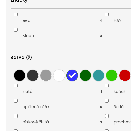
Značky
eed
HAY
4
Muuto
8
Barva
?
zlatá
koňak
1
opálená růže
šedá
6
pískově žlutá
prachov
3