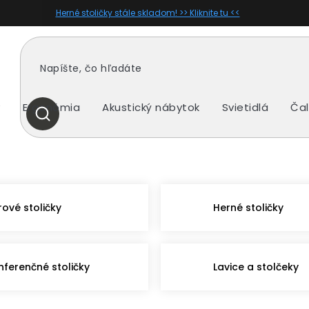
Herné stoličky stále skladom! >> Kliknite tu <<
y
Ergonómia
Akustický nábytok
Svietidlá
Čal
HĽADAŤ
rové stoličky
Herné stoličky
nferenčné stoličky
Lavice a stolčeky