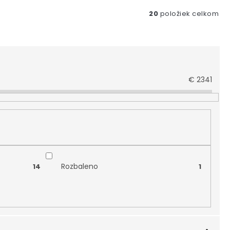
20
položiek celkom
€
2341
Rozbaleno
14
1