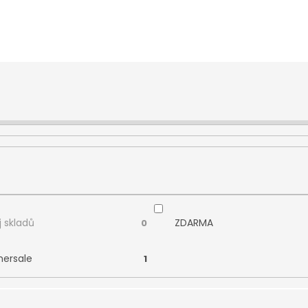
 skladů
ZDARMA
0
ersale
1