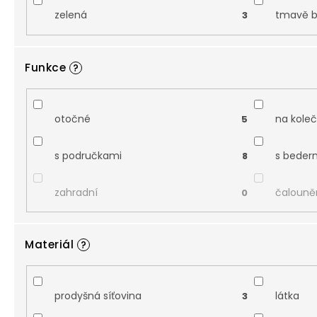
zelená
tmavě 
3
Funkce
?
otočné
na kole
5
s područkami
s beder
8
zahradní
čalouně
0
Materiál
?
prodyšná síťovina
látka
3