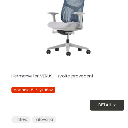
HermanMiller VERUS - zvolte provedení
dodanie: 5-6 týždňov
DETAIL
Triflex
Síťovaná