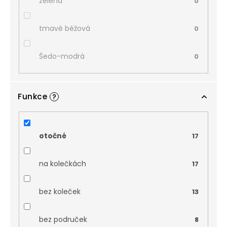
zelená
0
tmavě béžová
0
Šedo-modrá
0
Funkce
?
otočné
17
na kolečkách
17
bez koleček
13
bez područek
8