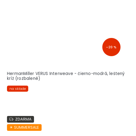
–20 %
HermanMiller VERUS Interweave - čierno-modrá, leštený
kríž (rozbalené)
na sklade
ZDARMA
☀︎ SUMMERSALE