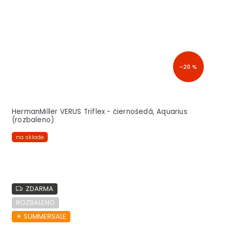
–20 %
HermanMiller VERUS Triflex - čiernošedá, Aquarius
(rozbaleno)
na sklade
ZDARMA
ROZBALENO
☀︎ SUMMERSALE