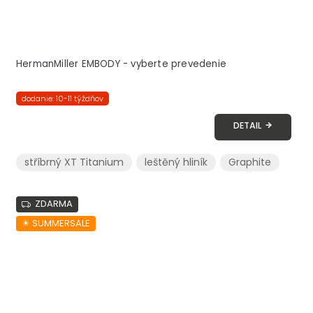
HermanMiller EMBODY - vyberte prevedenie
dodanie: 10-11 týždňov
DETAIL
stříbrný XT Titanium
leštěný hliník
Graphite
ZDARMA
☀︎ SUMMERSALE