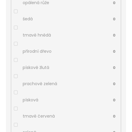
opálená růže
0
šedá
0
tmavě hnědá
0
přírodní dřevo
0
pískově žlutá
0
prachově zelená
0
písková
0
tmavě červená
0