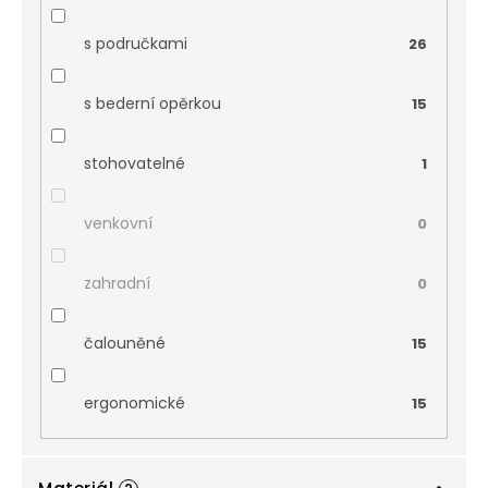
s područkami
26
s bederní opěrkou
15
stohovatelné
1
venkovní
0
zahradní
0
čalouněné
15
ergonomické
15