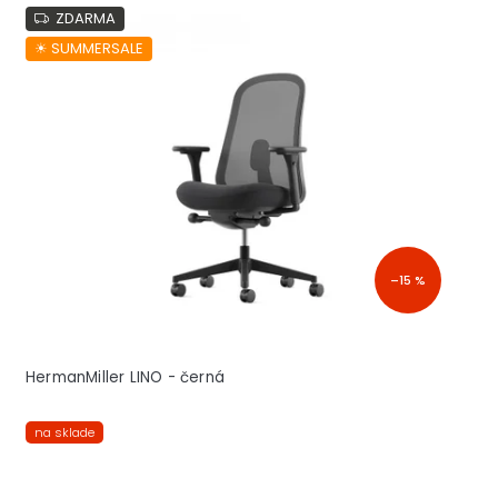
ZDARMA
☀︎ SUMMERSALE
–15 %
HermanMiller LINO - černá
na sklade