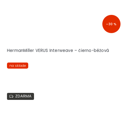
–30 %
HermanMiller VERUS Interweave – čierno-béžová
na sklade
ZDARMA