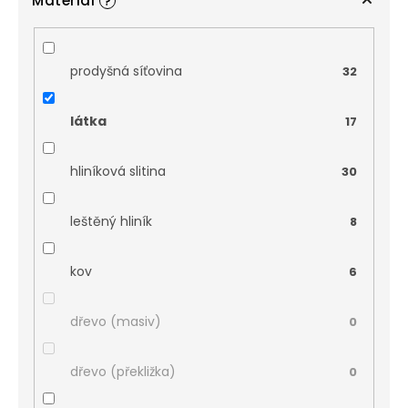
Materiál
?
prodyšná síťovina
32
látka
17
hliníková slitina
30
leštěný hliník
8
kov
6
dřevo (masiv)
0
dřevo (překližka)
0