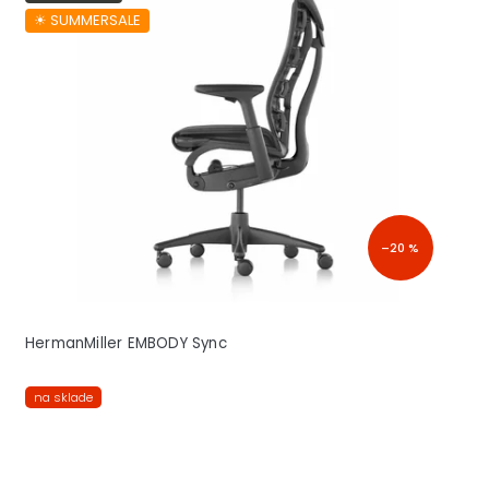
☀︎ SUMMERSALE
–20 %
HermanMiller EMBODY Sync
na sklade