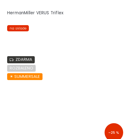
HermanMiller VERUS Triflex
na sklade
ZDARMA
ROZBALENO
☀︎ SUMMERSALE
–25 %