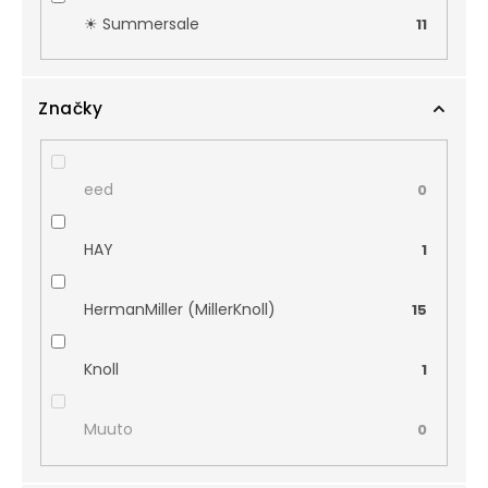
☀︎ Summersale
11
Značky
eed
0
HAY
1
HermanMiller (MillerKnoll)
15
Knoll
1
Muuto
0