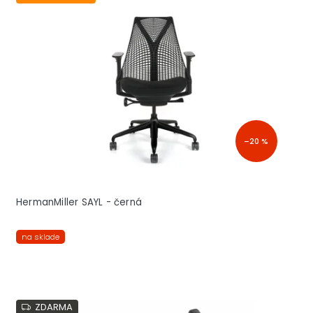
–20 %
HermanMiller SAYL - černá
na sklade
ZDARMA