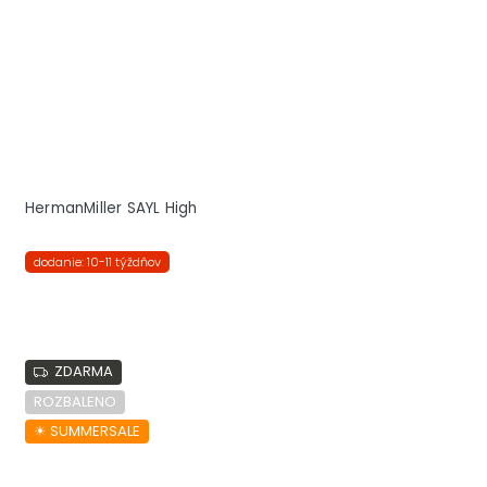
HermanMiller SAYL High
dodanie: 10-11 týždňov
ZDARMA
ROZBALENO
☀︎ SUMMERSALE