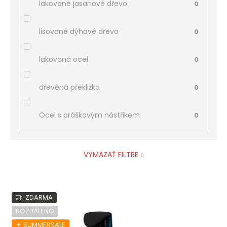
lakované jasanové dřevo
0
lisované dýhové dřevo
0
lakovaná ocel
0
dřevěná překližka
0
Ocel s práškovým nástřikem
0
VYMAZAŤ FILTRE
V
ZDARMA
ý
p
ROZBALENO
i
☀︎ SUMMERSALE