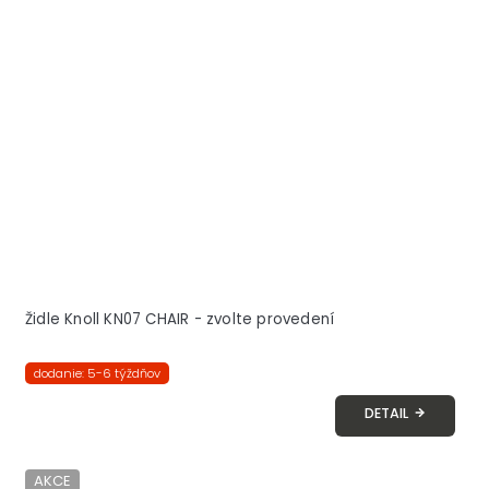
Židle Knoll KN07 CHAIR - zvolte provedení
dodanie: 5-6 týždňov
DETAIL
AKCE