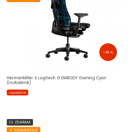
s
p
r
o
d
u
k
t
–25 %
o
v
HermanMiller X Logitech G EMBODY Gaming Cyan
(rozbalené)
vypredané
ZDARMA
☀︎ SUMMERSALE