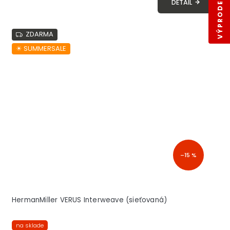
VÝPRODEJ SKLADŮ
DETAIL
ZDARMA
☀︎ SUMMERSALE
–15 %
HermanMiller VERUS Interweave (sieťovaná)
na sklade