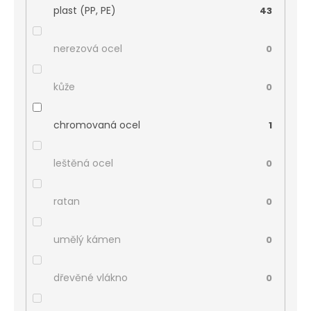
plast (PP, PE)
43
nerezová ocel
0
kůže
0
chromovaná ocel
1
leštěná ocel
0
ratan
0
umělý kámen
0
dřevěné vlákno
0