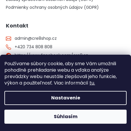
Podmienky ochrany osobných údajov (GDPR)
Kontakt
admin
@
cre8shop.cz
+420 734 808 808
https://www.facebook.com/cre8.cz
Používame súbory cookie, aby sme Vám umožnili
cre8_cz/?hl=cs
pohodlné prehliadanie webu a vďaka analýze
YouTube
prevádzky webu neustále zlepšovali jeho funkcie,
výkon a použiteľnosť. Viac informácií
tu.
Skúste tiež: www.cre8.cz - informatívny web o všetkých
našich produktoch
Nastavenie
Súhlasím
Herné stoličky stále skladom! >> Kliknite tu <<
Copyright 2026
cre8shop
. Všetky práva vyhradené.
Upraviť nastavenie cookies