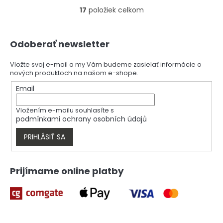
17
položiek celkom
O
v
l
Z
á
Odoberať newsletter
á
d
p
a
ä
Vložte svoj e-mail a my Vám budeme zasielať informácie o
c
nových produktoch na našom e-shope.
t
i
i
Email
e
e
p
r
Vložením e-mailu souhlasíte s
v
podmínkami ochrany osobních údajů
k
y
PRIHLÁSIŤ SA
v
ý
p
Prijímame online platby
i
s
u