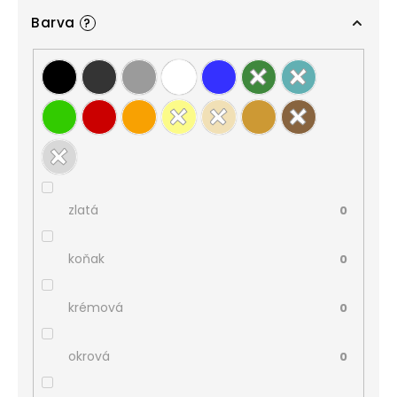
Barva
?
zlatá
0
koňak
0
krémová
0
okrová
0