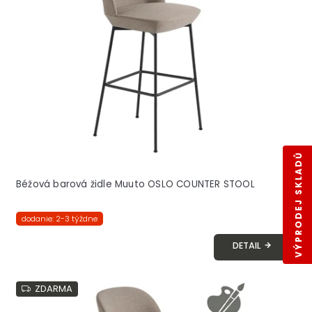
s
p
r
o
d
u
k
t
o
v
VÝPRODEJ SKLADŮ
Béžová barová židle Muuto OSLO COUNTER STOOL
dodanie: 2-3 týždne
DETAIL
ZDARMA