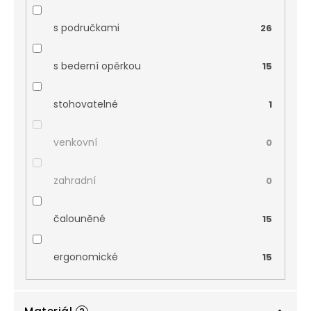
s područkami
26
s bederní opěrkou
15
stohovatelné
1
venkovní
0
zahradní
0
čalouněné
15
ergonomické
15