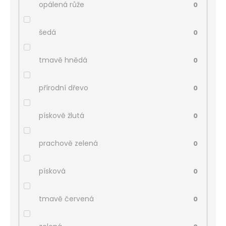
opálená růže
0
šedá
0
tmavě hnědá
0
přírodní dřevo
0
pískově žlutá
0
prachově zelená
0
písková
0
tmavě červená
0