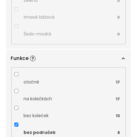
zelená
0
tmavě béžová
0
Šedo-modrá
0
Funkce
?
otočné
17
na kolečkách
17
bez koleček
13
bez područek
8