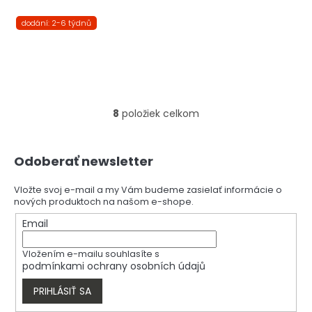
dodání: 2-6 týdnů
8
položiek celkom
O
v
l
Z
á
Odoberať newsletter
á
d
p
a
ä
Vložte svoj e-mail a my Vám budeme zasielať informácie o
c
nových produktoch na našom e-shope.
t
i
i
Email
e
e
p
r
Vložením e-mailu souhlasíte s
v
podmínkami ochrany osobních údajů
k
y
PRIHLÁSIŤ SA
v