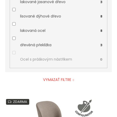
lakované jasanové dřevo
3
lisované dýhové dřevo
8
lakovaná ocel
8
dřevěná překližka
3
Ocel s práškovým nástřikem
0
VYMAZAŤ FILTRE
V
ZDARMA
ý
p
i