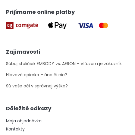
ý
p
Prijímame online platby
i
s
u
Zajímavosti
Súboj stoličiek EMBODY vs. AERON – víťazom je zákazník
Hlavová opierka – áno či nie?
Sú vaše oči v správnej výške?
Dôležité odkazy
Moja objednávka
Kontakty