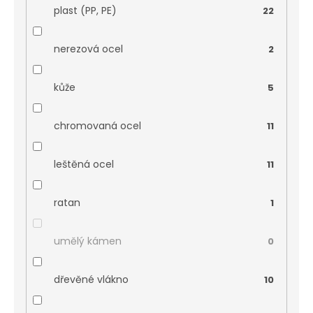
plast (PP, PE)
22
nerezová ocel
2
kůže
5
chromovaná ocel
11
leštěná ocel
11
ratan
1
umělý kámen
0
dřevěné vlákno
10