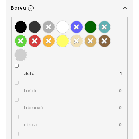
Barva
?
zlatá
1
koňak
0
krémová
0
okrová
0