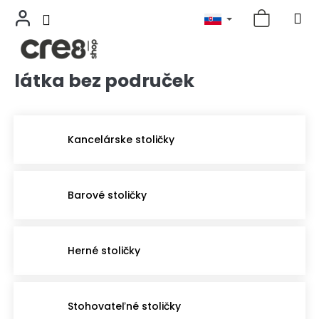
látka bez područek
Prejsť
na
obsah
Kancelárske stoličky
Barové stoličky
Herné stoličky
Stohovateľné stoličky