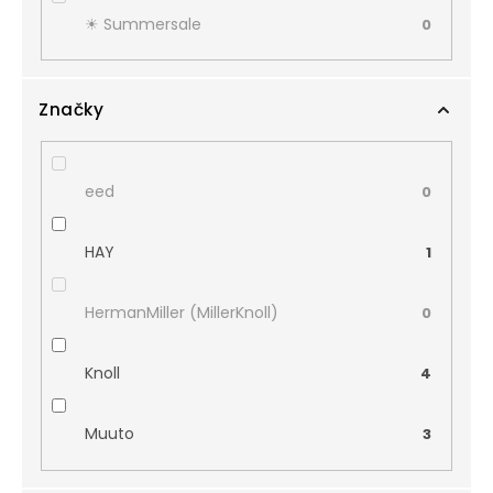
☀︎ Summersale
0
Značky
eed
0
HAY
1
HermanMiller (MillerKnoll)
0
Knoll
4
Muuto
3