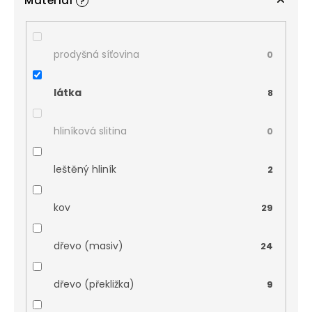
Materiál
?
prodyšná síťovina
0
látka
8
hliníková slitina
0
leštěný hliník
2
kov
29
dřevo (masiv)
24
dřevo (překližka)
9