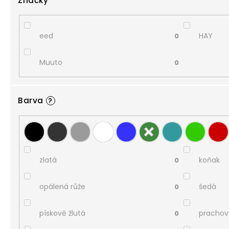
Značky
eed
HAY
0
Muuto
0
Barva
?
zlatá
koňak
0
opálená růže
šedá
0
pískově žlutá
prachov
0