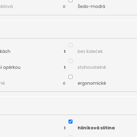
béžová
Šedo-modrá
0
čkách
bez koleček
1
ní opěrkou
stohovatelné
1
né
ergonomické
0
hliníková slitina
1