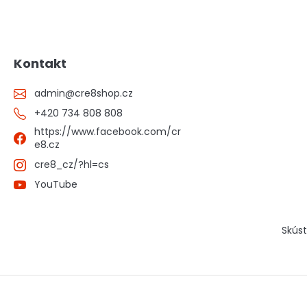
Kontakt
admin
@
cre8shop.cz
+420 734 808 808
https://www.facebook.com/cr
e8.cz
cre8_cz/?hl=cs
YouTube
Skúst