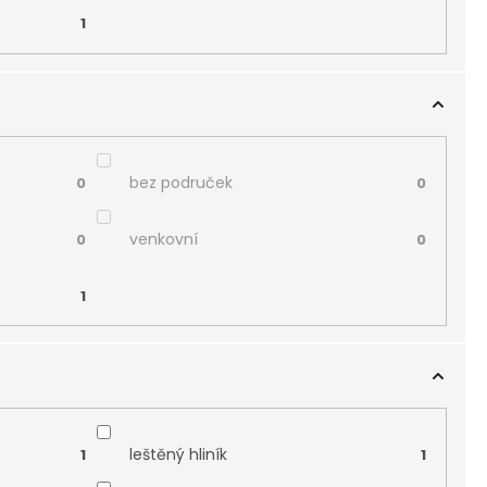
1
bez područek
0
0
venkovní
0
0
1
leštěný hliník
1
1