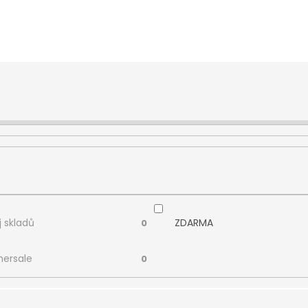
 skladů
ZDARMA
0
ersale
0