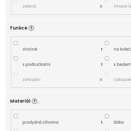
zelená
tmavě 
0
Funkce
?
otočné
na kole
1
s područkami
s beder
1
zahradní
čalouně
0
Materiál
?
prodyšná síťovina
látka
1