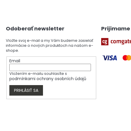
Z
á
p
ä
Odoberať newsletter
Prijímame 
t
i
Vložte svoj e-mail a my Vám budeme zasielať
e
informácie o nových produktoch na našom e-
shope.
Email
Vložením e-mailu souhlasíte s
podmínkami ochrany osobních údajů
PRIHLÁSIŤ SA