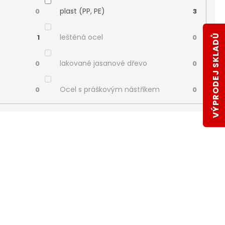
plast (PP, PE)
0
3
leštěná ocel
VÝPRODEJ SKLADŮ
1
0
lakované jasanové dřevo
0
0
Ocel s práškovým nástřikem
0
0