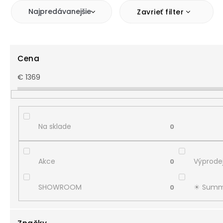
Najpredávanejšie
Zavrieť filter
Cena
€
1369
Na sklade
0
Akce
Výprodej
0
SHOWROOM
☀︎ Summ
0