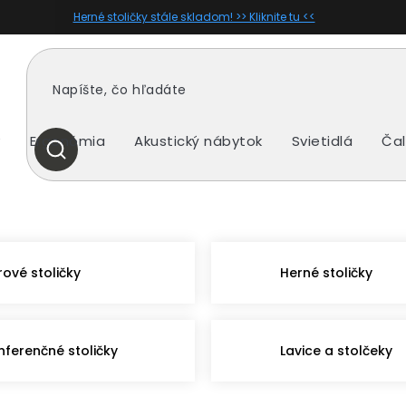
Herné stoličky stále skladom! >> Kliknite tu <<
y
Ergonómia
Akustický nábytok
Svietidlá
Čal
HĽADAŤ
rové stoličky
Herné stoličky
nferenčné stoličky
Lavice a stolčeky