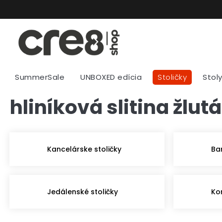
Prejsť
na
obsah
SummerSale
UNBOXED edícia
Stoličky
Stol
hliníková slitina žlutá
Kancelárske stoličky
Ba
Jedálenské stoličky
Ko