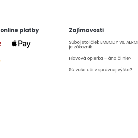
v
l
á
d
a
online platby
Zajímavosti
c
i
e
Súboj stoličiek EMBODY vs. AER
je zákazník
p
r
Hlavová opierka – áno či nie?
v
k
Sú vaše oči v správnej výške?
y
v
ý
p
i
s
u