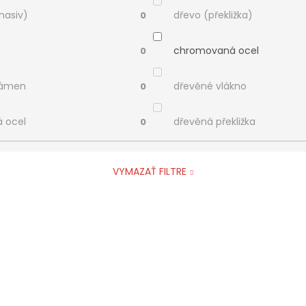
masiv)
dřevo (překližka)
0
chromovaná ocel
0
kámen
dřevěné vlákno
0
á ocel
dřevěná překližka
0
VYMAZAŤ FILTRE