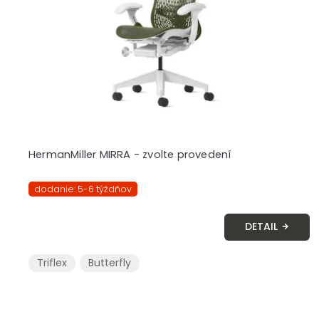
r
o
d
u
k
t
o
v
HermanMiller MIRRA - zvolte provedení
dodanie: 5-6 týždňov
DETAIL
Triflex
Butterfly