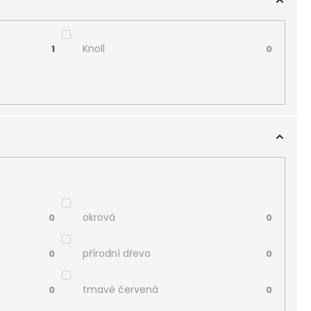
Knoll
1
0
okrová
0
0
přírodní dřevo
0
0
tmavě červená
0
0