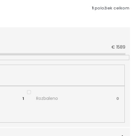
1
položiek celkom
€
1589
Rozbaleno
1
0