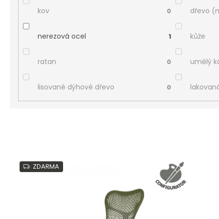
kov
dřevo (
0
nerezová ocel
kůže
1
ratan
umělý 
0
lisované dýhové dřevo
lakovan
0
V
ý
ZDARMA
p
i
s
p