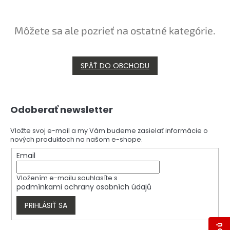
Môžete sa ale pozrieť na ostatné kategórie.
SPÄŤ DO OBCHODU
Z
Odoberať newsletter
á
p
ä
Vložte svoj e-mail a my Vám budeme zasielať informácie o
nových produktoch na našom e-shope.
t
i
Email
e
Vložením e-mailu souhlasíte s
podmínkami ochrany osobních údajů
PRIHLÁSIŤ SA