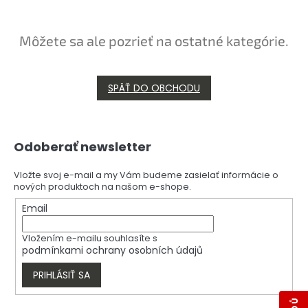
Môžete sa ale pozrieť na ostatné kategórie.
SPÄŤ DO OBCHODU
Z
Odoberať newsletter
á
p
ä
Vložte svoj e-mail a my Vám budeme zasielať informácie o
nových produktoch na našom e-shope.
t
i
Email
e
Vložením e-mailu souhlasíte s
podmínkami ochrany osobních údajů
PRIHLÁSIŤ SA