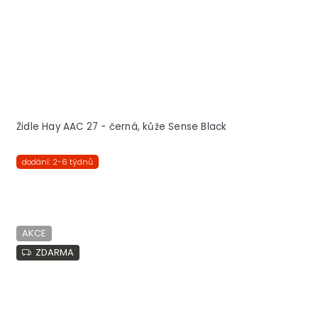
Židle Hay AAC 27 - černá, kůže Sense Black
dodání: 2-6 týdnů
AKCE
ZDARMA