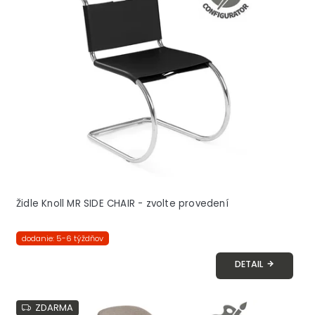
Židle Knoll MR SIDE CHAIR - zvolte provedení
dodanie: 5-6 týždňov
DETAIL
ZDARMA