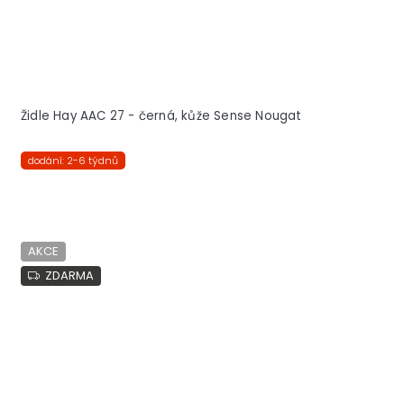
Židle Hay AAC 27 - černá, kůže Sense Nougat
dodání: 2-6 týdnů
AKCE
ZDARMA