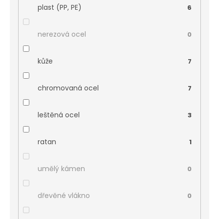
plast (PP, PE)
6
nerezová ocel
0
kůže
7
chromovaná ocel
7
leštěná ocel
3
ratan
1
umělý kámen
0
dřevěné vlákno
0