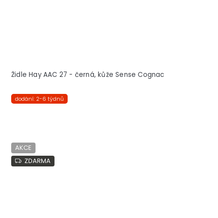
Židle Hay AAC 27 - černá, kůže Sense Cognac
dodání: 2-6 týdnů
AKCE
ZDARMA