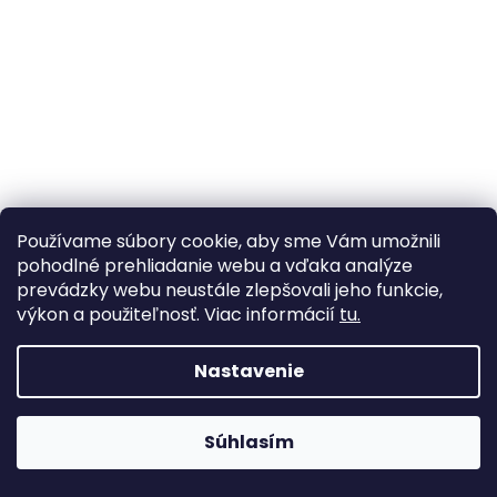
Používame súbory cookie, aby sme Vám umožnili
pohodlné prehliadanie webu a vďaka analýze
prevádzky webu neustále zlepšovali jeho funkcie,
Židle Hay AAC 09 - černá, látka Steelcut 190
výkon a použiteľnosť. Viac informácií
tu.
dodání: 2-6 týdnů
Nastavenie
Súhlasím
Herné stoličky stále skladom! >> Kliknite tu <<