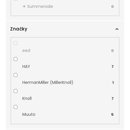
☀︎ Summersale
0
Značky
eed
0
HAY
7
HermanMiller (MillerKnoll)
1
Knoll
7
Muuto
5