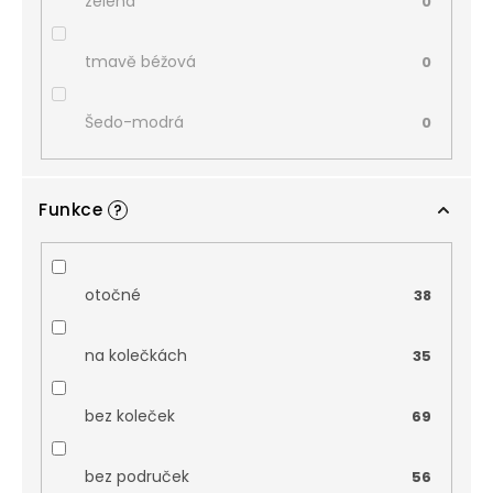
zelená
0
tmavě béžová
0
Šedo-modrá
0
Funkce
?
otočné
38
na kolečkách
35
bez koleček
69
bez područek
56