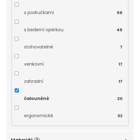
s područkami
56
s bederní opěrkou
45
stohovatelné
7
venkovní
17
zahradní
17
čalouněné
20
ergonomické
32