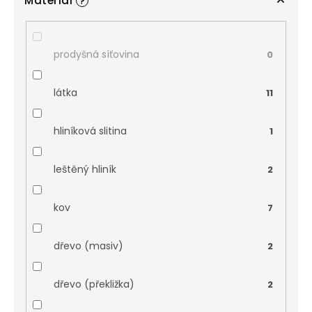
Materiál
?
prodyšná síťovina
0
látka
11
hliníková slitina
1
leštěný hliník
2
kov
7
dřevo (masiv)
2
dřevo (překližka)
2