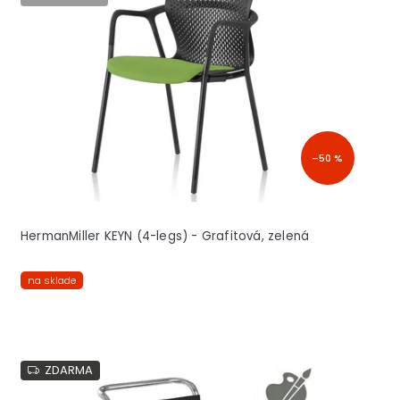
s
p
r
o
d
u
k
t
–50 %
o
v
HermanMiller KEYN (4-legs) - Grafitová, zelená
na sklade
ZDARMA