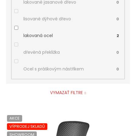
lakované jasanové dřevo
0
lisované dýhové dřevo
0
lakovaná ocel
2
dřevěná překližka
0
Ocel s práškovým nástřikem
0
VYMAZAŤ FILTRE
V
AKCE
ý
p
VÝPRODEJ SKLADŮ
i
SHOWROOM