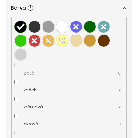
Barva
?
zlatá
0
koňak
2
krémová
2
okrová
1