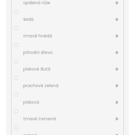
opálená růže
0
šedá
0
tmavě hnědá
0
přírodní dřevo
0
pískově žlutá
0
prachově zelená
0
písková
0
tmavě červená
0