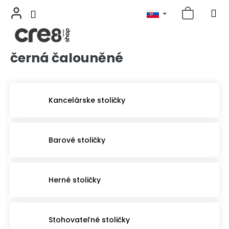
černá čalouněné
Prejsť
na
obsah
Kancelárske stoličky
Barové stoličky
Herné stoličky
Stohovateľné stoličky