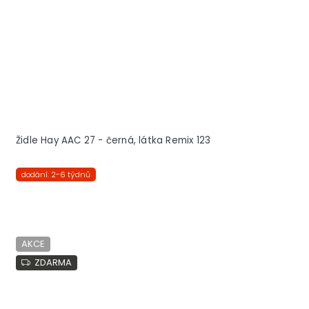
Židle Hay AAC 27 - černá, látka Remix 123
dodání: 2-6 týdnů
AKCE
ZDARMA