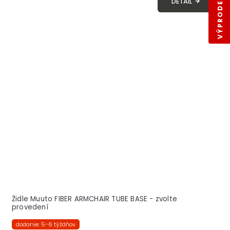
VÝPRODEJ SKLADŮ
DETAIL
Židle Muuto FIBER ARMCHAIR TUBE BASE - zvolte
provedení
dodanie: 5-6 týždňov