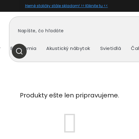
Herné stoličky stále skladom! >> Kliknite tu <<
y
Ergonómia
Akustický nábytok
Svietidlá
Ča
HĽADAŤ
Produkty ešte len pripravujeme.