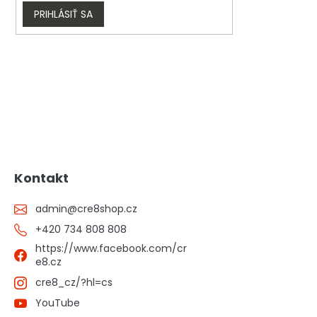
PRIHLÁSIŤ SA
Kontakt
admin
@
cre8shop.cz
+420 734 808 808
https://www.facebook.com/cr
e8.cz
cre8_cz/?hl=cs
YouTube