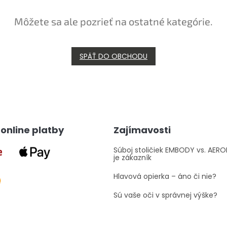
Môžete sa ale pozrieť na ostatné kategórie.
SPÄŤ DO OBCHODU
online platby
Zajímavosti
Súboj stoličiek EMBODY vs. AER
je zákazník
Hlavová opierka – áno či nie?
Sú vaše oči v správnej výške?