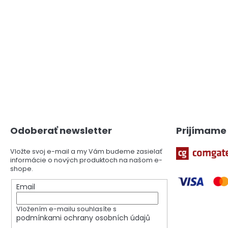
Z
á
p
ä
Odoberať newsletter
Prijímame 
t
i
Vložte svoj e-mail a my Vám budeme zasielať
e
informácie o nových produktoch na našom e-
shope.
Email
Vložením e-mailu souhlasíte s
podmínkami ochrany osobních údajů