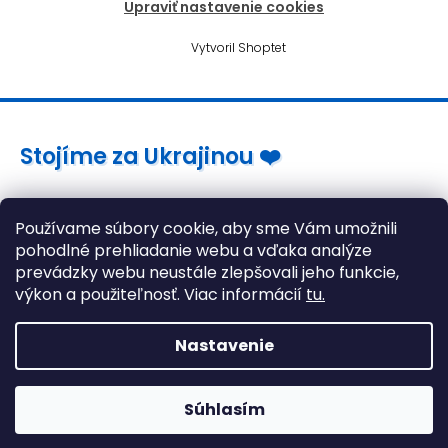
Upraviť nastavenie cookies
Vytvoril Shoptet
Stojíme za Ukrajinou ❤️
Ako a čím pomôcť »
Používame súbory cookie, aby sme Vám umožnili
pohodlné prehliadanie webu a vďaka analýze
prevádzky webu neustále zlepšovali jeho funkcie,
výkon a použiteľnosť. Viac informácií
tu.
Nastavenie
Súhlasím
Herné stoličky stále skladom! >> Kliknite tu <<