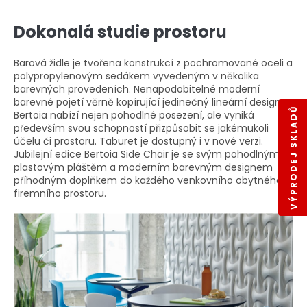
Dokonalá studie prostoru
Barová židle je tvořena konstrukcí z pochromované oceli a
polypropylenovým sedákem vyvedeným v několika
barevných provedeních. Nenapodobitelné moderní
barevné pojetí věrně kopírující jedinečný lineární design.
VÝPRODEJ SKLADŮ
Bertoia nabízí nejen pohodlné posezení, ale vyniká
především svou schopností přizpůsobit se jakémukoli
účelu či prostoru. Taburet je dostupný i v nové verzi.
Jubilejní edice Bertoia Side Chair je se svým pohodlným
plastovým pláštěm a moderním barevným designem
příhodným doplňkem do každého venkovního obytného i
firemního prostoru.