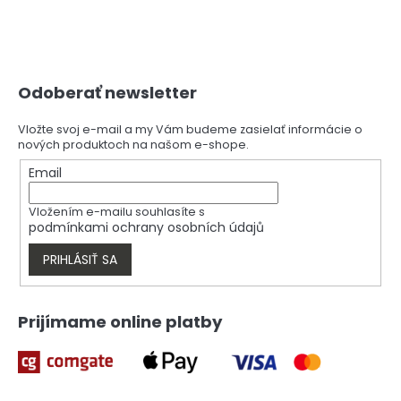
Z
Odoberať newsletter
á
p
ä
Vložte svoj e-mail a my Vám budeme zasielať informácie o
nových produktoch na našom e-shope.
t
i
Email
e
Vložením e-mailu souhlasíte s
podmínkami ochrany osobních údajů
PRIHLÁSIŤ SA
Prijímame online platby