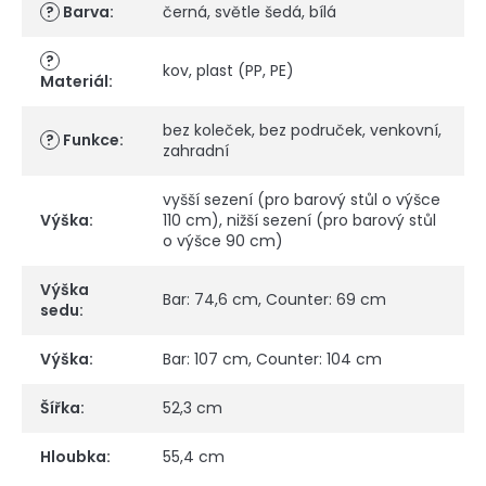
?
Barva
:
černá
,
světle šedá
,
bílá
?
kov
,
plast (PP, PE)
Materiál
:
bez koleček
,
bez područek
,
venkovní
,
?
Funkce
:
zahradní
vyšší sezení (pro barový stůl o výšce
Výška
:
110 cm)
,
nižší sezení (pro barový stůl
o výšce 90 cm)
Výška
Bar: 74,6 cm, Counter: 69 cm
sedu
:
Výška
:
Bar: 107 cm, Counter: 104 cm
Šířka
:
52,3 cm
Hloubka
:
55,4 cm